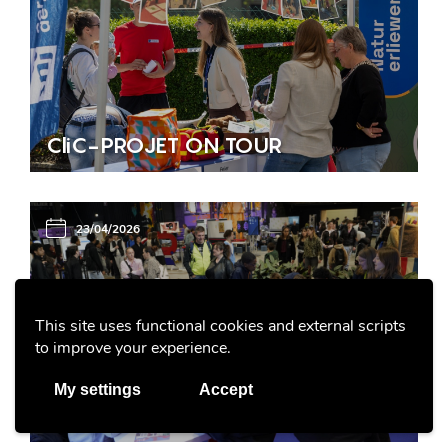
CliC-PROJET ON TOUR
23/04/2026
This site uses functional cookies and external scripts
to improve your experience.
Les activités Erliewen du SNJ à la
My settings
Accept
Schoulfoire 2026