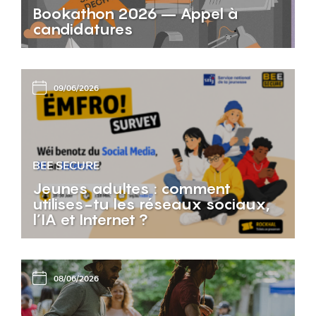
Bookathon 2026 – Appel à
candidatures
09/06/2026
BEE SECURE
Jeunes adultes : comment
utilises-tu les réseaux sociaux,
l’IA et Internet ?
08/06/2026