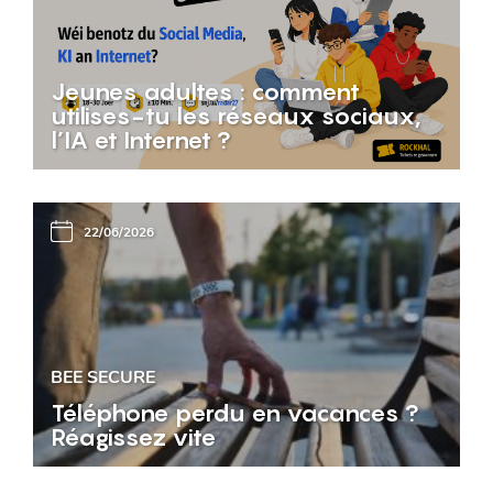
Jeunes adultes : comment
utilises-tu les réseaux sociaux,
l’IA et Internet ?
22/06/2026
BEE SECURE
Téléphone perdu en vacances ?
Réagissez vite