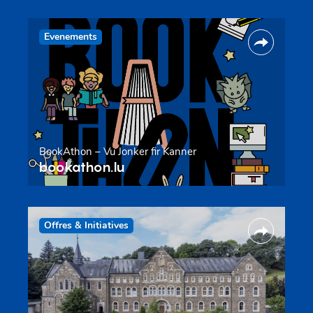
Evenements
BookAthon – Vu Jonker fir Kanner
bookathon.lu
Offres & Initiatives