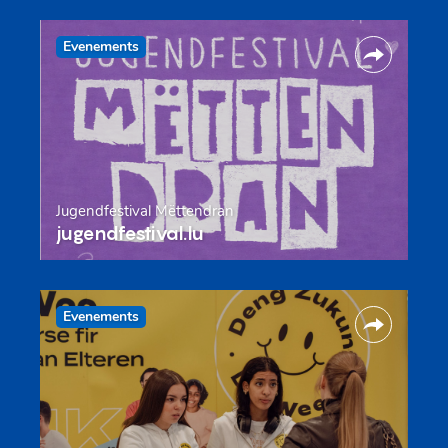
Evenements
Jugendfestival Mëttendran
jugendfestival.lu
Evenements