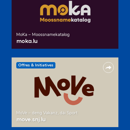
MoKa – Moossnamekatalog
moka.lu
Offres & Initiatives
MoVe – deng Vakanz, däi Sport
move.snj.lu