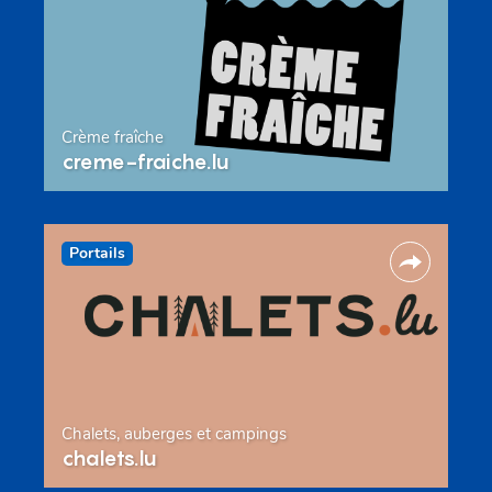
Crème fraîche
creme-fraiche.lu
Portails
Chalets, auberges et campings
chalets.lu