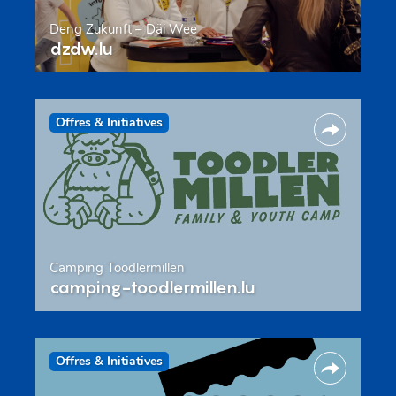
Deng Zukunft – Däi Wee
dzdw.lu
Offres & Initiatives
Camping Toodlermillen
camping-toodlermillen.lu
Offres & Initiatives