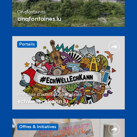
Cinqfontaines
cinqfontaines.lu
Portails
Annuaire d’activités pour jeunes
echwellechkann.lu
Offres & Initiatives