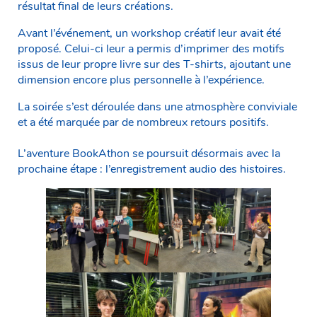
résultat final de leurs créations.
Avant l’événement, un workshop créatif leur avait été
proposé. Celui-ci leur a permis d’imprimer des motifs
issus de leur propre livre sur des T-shirts, ajoutant une
dimension encore plus personnelle à l’expérience.
La soirée s’est déroulée dans une atmosphère conviviale
et a été marquée par de nombreux retours positifs.
L’aventure BookAthon se poursuit désormais avec la
prochaine étape : l’enregistrement audio des histoires.