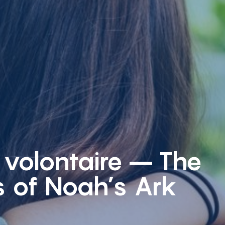
 volontaire – The
s of Noah’s Ark