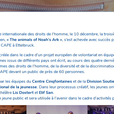
e internationale des droits de l’homme, le 10 décembre, la trois
éen,
« The animals of Noah’s Ark »
, s’est achevée avec succès p
u CAPE à Ettelbruck.
 créée dans le cadre d’un projet européen de volontariat en équipe.
unes issus de différents pays ont écrit, au cours des quatre dern
mes des droits de l’homme, de la diversité et de la discriminati
CAPE devant un public de près de 60 personnes.
par les équipes du
Centre Cinqfontaines
et de la
Division Soutie
ional de la jeunesse
. Dans leur processus créatif, les jeunes 
théâtre
Lis Dostert
et
Elif San
.
 jeune public et sera utilisée à l’avenir dans le cadre d’activité