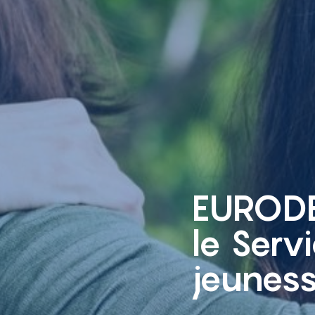
EURODE
le Serv
jeunes