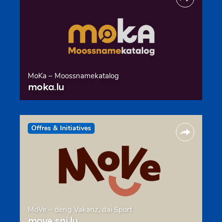
MoKa – Moossnamekatalog
moka.lu
Offres & Initiatives
MoVe – deng Vakanz, däi Sport
move.snj.lu