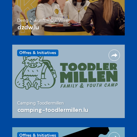
Deng Zukunft – Däi Wee
dzdw.lu
Offres & Initiatives
Camping Toodlermillen
camping-toodlermillen.lu
Offres & Initiatives