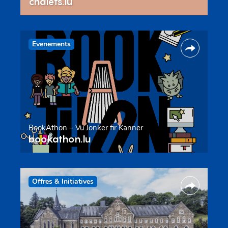
chalets.lu
Evenements
BookAthon – Vu Jonker fir Kanner
bookathon.lu
Offres & Initiatives