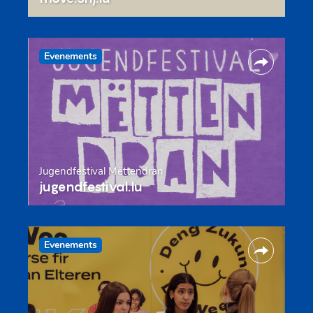
Evenements
Jugendfestival Mëttendran
jugendfestival.lu
Evenements