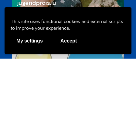
jugendprais.lu
This site uses functional cookies and external scripts
to improve your experience.
Offres & Initiatives
My settings
Accept
Un projet de jeunes pour jeunes
s-team.lu
Portails