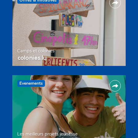
Offres & Initiatives
Camps et colonies
colonies.lu
Evenements
Les meilleurs projets jeunesse