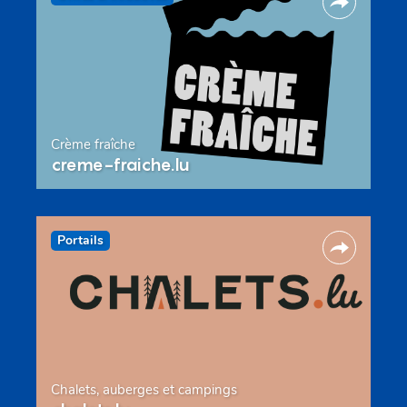
Crème fraîche
creme-fraiche.lu
Portails
Chalets, auberges et campings