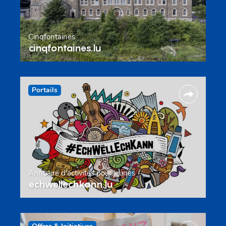
Cinqfontaines
cinqfontaines.lu
Portails
Annuaire d’activités pour jeunes
echwellechkann.lu