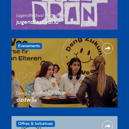
Jugendfestival Mëttendran
jugendfestival.lu
Evenements
Deng Zukunft – Däi Wee
dzdw.lu
Offres & Initiatives