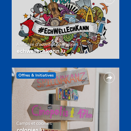
Annuaire d’activités pour jeunes
echwellechkann.lu
Offres & Initiatives
Camps et colonies
colonies.lu