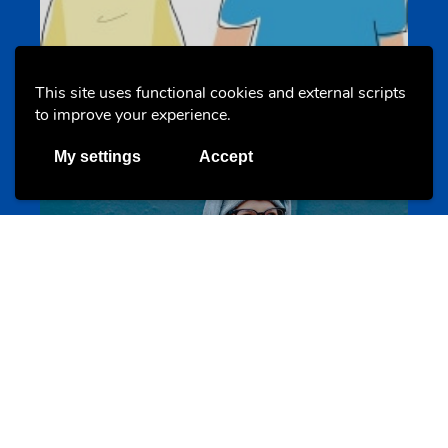
Un projet de jeunes pour jeunes
s-team.lu
This site uses functional cookies and external scripts
to improve your experience.
My settings
Accept
Portails
Transition vers la vie active
hey.snj.lu
Portails