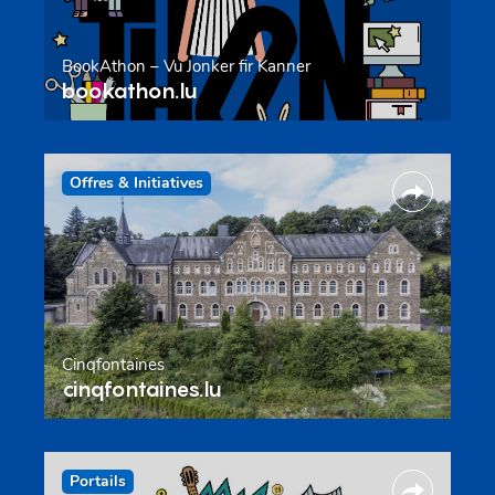
BookAthon – Vu Jonker fir Kanner
bookathon.lu
Offres & Initiatives
Cinqfontaines
cinqfontaines.lu
Portails