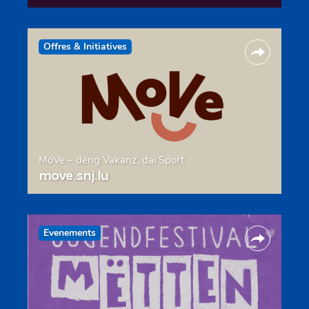
Offres & Initiatives
MoVe – deng Vakanz, däi Sport
move.snj.lu
Evenements