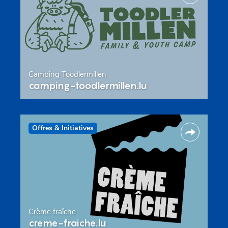
Camping Toodlermillen
camping-toodlermillen.lu
Offres & Initiatives
Crème fraîche
creme-fraiche.lu