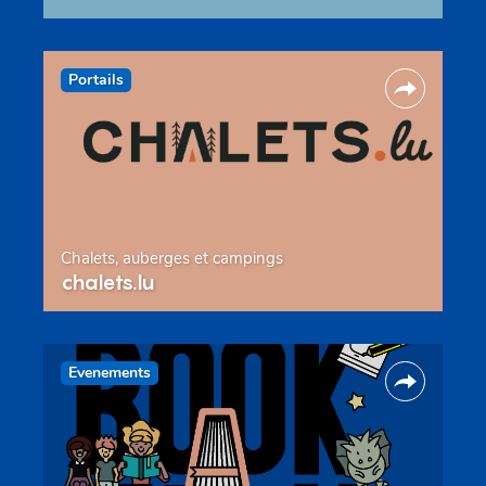
Portails
Chalets, auberges et campings
chalets.lu
Evenements