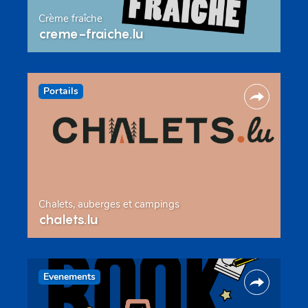
Crème fraîche
creme-fraiche.lu
Portails
Chalets, auberges et campings
chalets.lu
Evenements