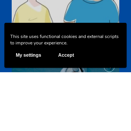
Un projet de jeunes pour jeunes
This site uses functional cookies and external scripts
s-team.lu
to improve your experience.
My settings
Accept
Portails
Transition vers la vie active
hey.snj.lu