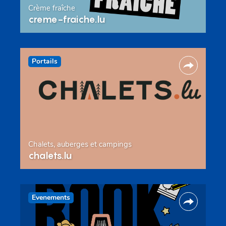
Crème fraîche
creme-fraiche.lu
Portails
Chalets, auberges et campings
chalets.lu
Evenements