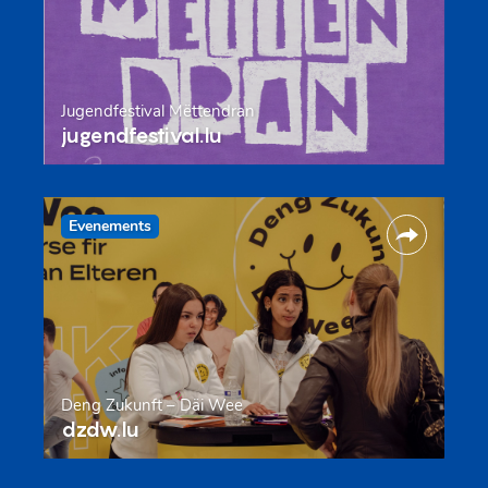
Jugendfestival Mëttendran
jugendfestival.lu
Evenements
Deng Zukunft – Däi Wee
dzdw.lu