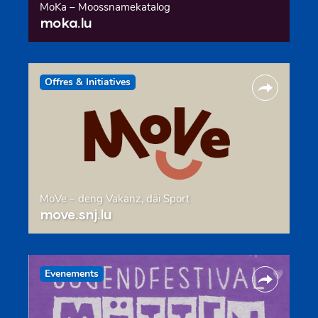
MoKa – Moossnamekatalog
moka.lu
Offres & Initiatives
MoVe – deng Vakanz, däi Sport
move.snj.lu
Evenements