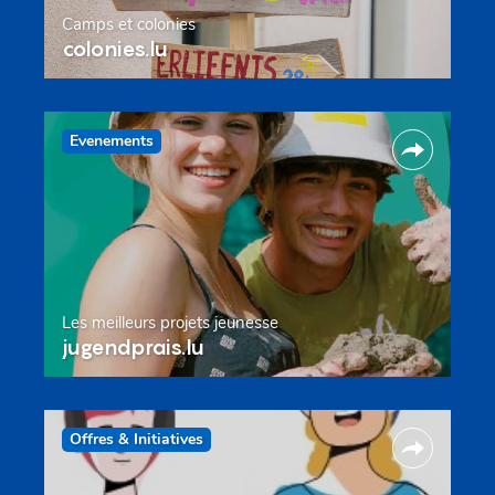
Camps et colonies
colonies.lu
Evenements
Les meilleurs projets jeunesse
jugendprais.lu
Offres & Initiatives