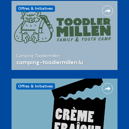
Offres & Initiatives
Camping Toodlermillen
camping-toodlermillen.lu
Offres & Initiatives