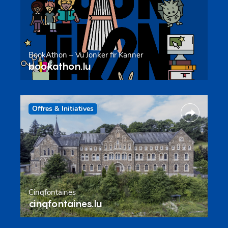
BookAthon – Vu Jonker fir Kanner
bookathon.lu
Offres & Initiatives
Cinqfontaines
cinqfontaines.lu