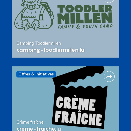
Camping Toodlermillen
camping-toodlermillen.lu
Offres & Initiatives
Crème fraîche
creme-fraiche.lu