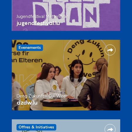
Jugendfestival Mëttendran
jugendfestival.lu
Evenements
Deng Zukunft – Däi Wee
dzdw.lu
Offres & Initiatives