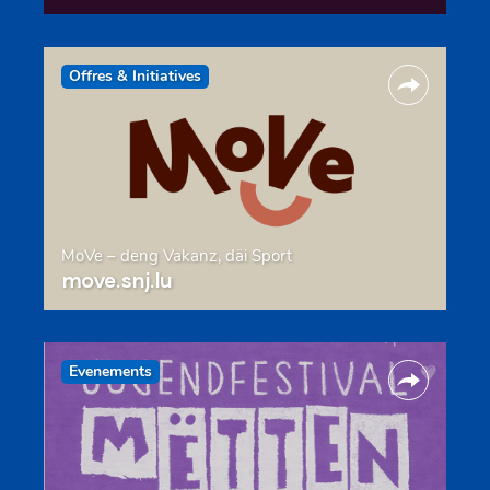
Offres & Initiatives
MoVe – deng Vakanz, däi Sport
move.snj.lu
Evenements