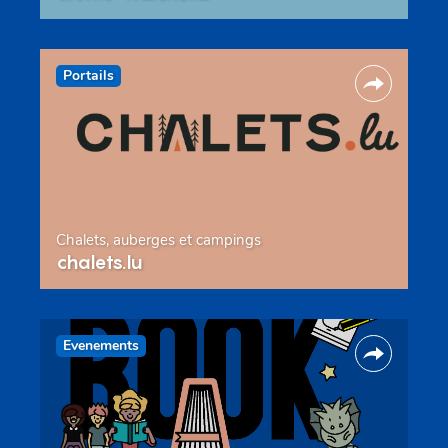
Portails
Chalets, auberges et campings
chalets.lu
Evenements