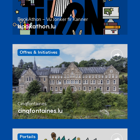
BookAthon – Vu Jonker fir Kanner
bookathon.lu
Offres & Initiatives
Cinqfontaines
cinqfontaines.lu
Portails