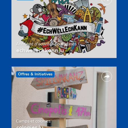
Annuaire d’activités pour jeunes
echwellechkann.lu
Offres & Initiatives
Camps et colonies
colonies.lu