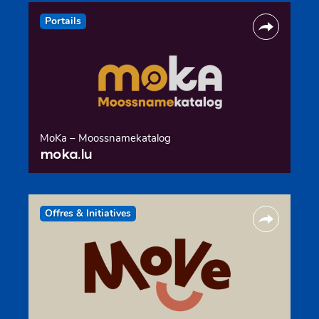
Portails
MoKa – Moossnamekatalog
moka.lu
Offres & Initiatives