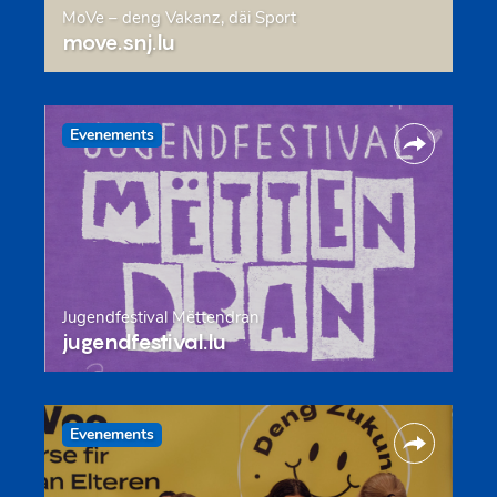
MoVe – deng Vakanz, däi Sport
move.snj.lu
Evenements
Jugendfestival Mëttendran
jugendfestival.lu
Evenements