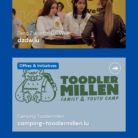
Deng Zukunft – Däi Wee
dzdw.lu
Offres & Initiatives
Camping Toodlermillen
camping-toodlermillen.lu