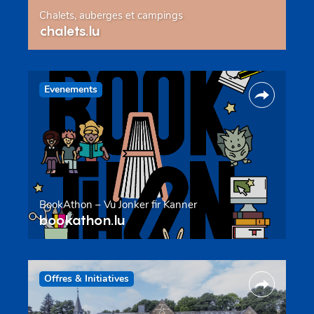
Chalets, auberges et campings
chalets.lu
Evenements
BookAthon – Vu Jonker fir Kanner
bookathon.lu
Offres & Initiatives