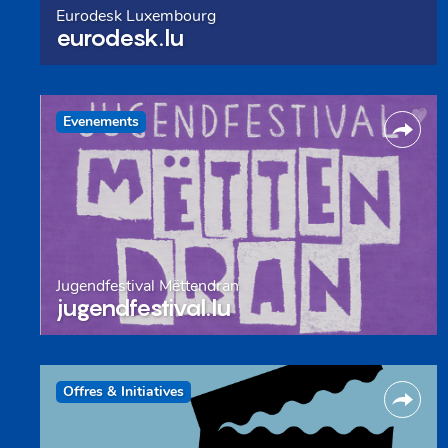
Eurodesk Luxembourg
eurodesk.lu
Evenements
Jugendfestival Mëttendran
jugendfestival.lu
Offres & Initiatives