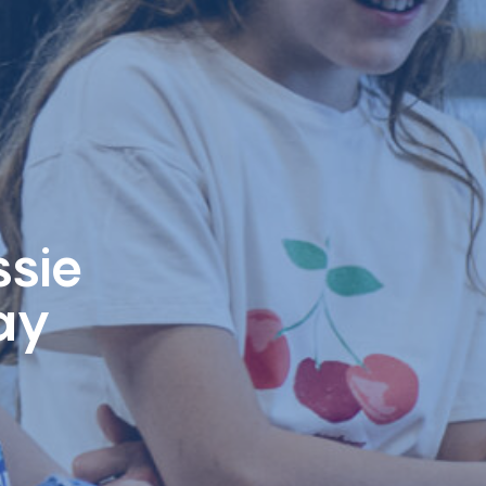
ssie
Day