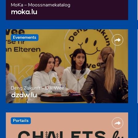
MoKa – Moossnamekatalog
moka.lu
Evenements
Deng Zukunft – Däi Wee
dzdw.lu
Portails