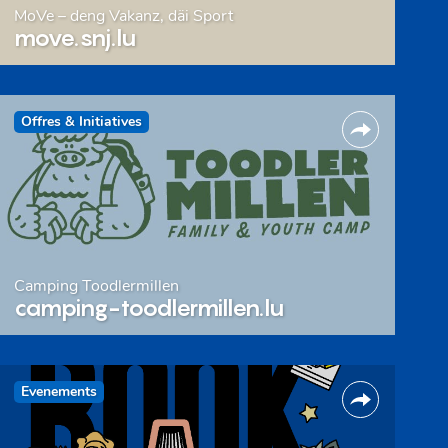
MoVe – deng Vakanz, däi Sport
move.snj.lu
Offres & Initiatives
Camping Toodlermillen
camping-toodlermillen.lu
Evenements