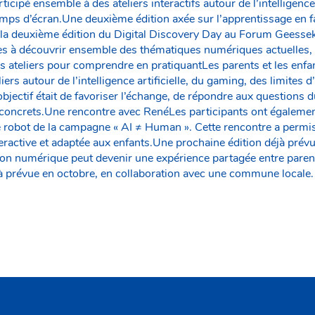
ticipé ensemble à des ateliers interactifs autour de l’intelligence
temps d’écran.Une deuxième édition axée sur l’apprentissage en f
a deuxième édition du Digital Discovery Day au Forum Geesse
illes à découvrir ensemble des thématiques numériques actuelles,
s ateliers pour comprendre en pratiquantLes parents et les enfan
ers autour de l’intelligence artificielle, du gaming, des limites 
L’objectif était de favoriser l’échange, de répondre aux questions 
 concrets.Une rencontre avec RenéLes participants ont également
 robot de la campagne « AI ≠ Human ». Cette rencontre a permis 
nteractive et adaptée aux enfants.Une prochaine édition déjà prév
on numérique peut devenir une expérience partagée entre parent
jà prévue en octobre, en collaboration avec une commune locale.