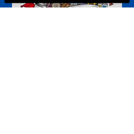
Annuaire d’activités pour jeunes
echwellechkann.lu
Offres & Initiatives
Camps et colonies
colonies.lu