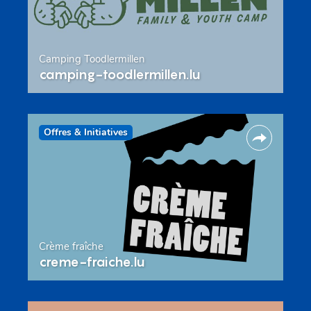
Camping Toodlermillen
camping-toodlermillen.lu
Offres & Initiatives
Crème fraîche
creme-fraiche.lu