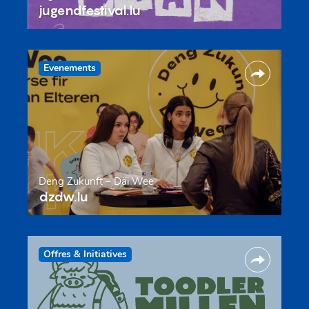
jugendfestival.lu
Evenements
Deng Zukunft – Däi Wee
dzdw.lu
Offres & Initiatives