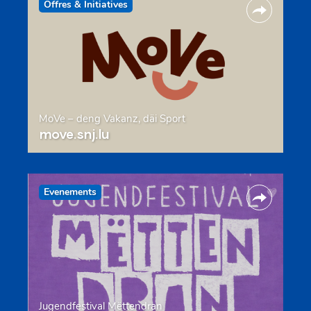
Offres & Initiatives
MoVe – deng Vakanz, däi Sport
move.snj.lu
Evenements
Jugendfestival Mëttendran