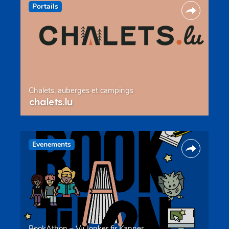
Portails
Chalets, auberges et campings
chalets.lu
Evenements
BookAthon – Vu Jonker fir Kanner