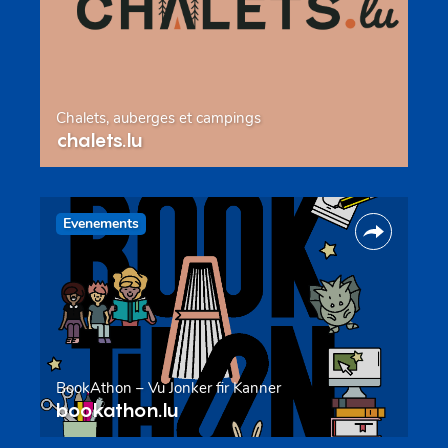
Chalets, auberges et campings
chalets.lu
Evenements
BookAthon – Vu Jonker fir Kanner
bookathon.lu