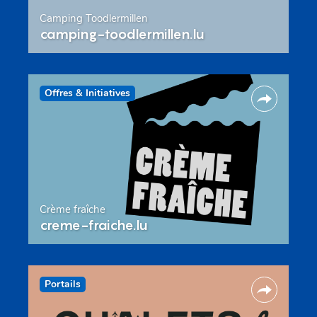
Camping Toodlermillen
camping-toodlermillen.lu
Offres & Initiatives
Crème fraîche
creme-fraiche.lu
Portails