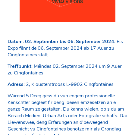
Datum: 02. September bis 06. September 2024.
Eis
Expo fënnt de 06. September 2024 ab 17 Auer zu
Cinqfontaines statt.
Treffpunkt:
Méindes 02. September 2024 um 9 Auer
zu Cinqfontaines
Adress
: 2, Klousterstrooss L-9902 Cinqfontaines
Wärend 5 Deeg gëss du vun engem professionelle
Kënschtler begleet fir deng Ideeën ëmzesetzen an e
ganze Raum ze gestalten. Du kanns wielen, ob s du am
Beräich Medien, Urban Arts oder Fotografie schaffs. Däi
Liewenswee, deng Erfarungen an d’beweegend
Geschicht vu Cinqfontaines benotze mir als Grondlag