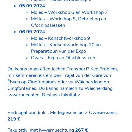
05.09.2024
Moies – Workshop 6 an Workshop 7
Mëttes – Workshop 8, Debriefing an
Ofschlossiessen
06.09.2024
Moies – Konschtworkshop 9
Mëttes – Konschtworkshop 10 an
Preparatioun vun der Expo
Owes – Expo an Ofschlossfeier
Du kënns mam ëffentlechen Transport? Kee Problem,
mir këmmeren eis ëm den Trajet vun der Gare vun
Ëlwen op Cinqfontaines oder vu Wäicherdang op
Cinqfontaines. Du kanns nämlech zu Wäicherdang
iwwernuechten. Dëst ass fakultativ.
Participatioun (inkl . Mëttegiessen an 2 Owesiessen):
219 €
Fakultativ: mat Iwwernuechtung
267 €