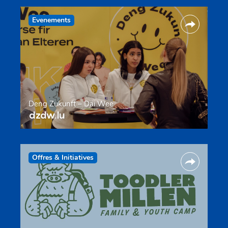
Evenements
Deng Zukunft – Däi Wee
dzdw.lu
Offres & Initiatives