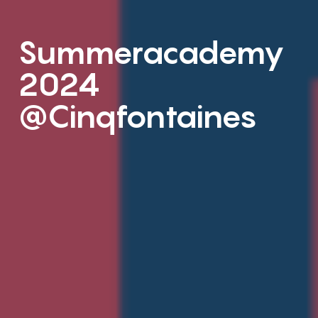
Summeracademy
2024
@Cinqfontaines