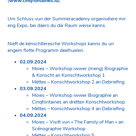
(
www.cinqfontaines.lu
).
Um Schluss vun der Summeracademy organiséiere mir
eng Expo, bei däers du däi Raum weise kanns.
Nieft de kënschtleresche Workshops kanns du un
engem flotte Programm deelhuelen.
02.09.2024
Moies – Workshop iwwer (meng) Biographie
& Konscht an Konschtworkshop 1
Mëttes – Konschtworkshop 2 an Debriefing
03.09.2024
Moies – Workshop iwwer Biographie an
Cinqfontaines an drëtten Konschtworkshop
Mëttes – Konschtworkshop 4 an Debriefing
04.09.2024
Moies – Visitt vun « The Family of Man » an
Scénographie Workshop
Mëttes – Konschtworkshop 5