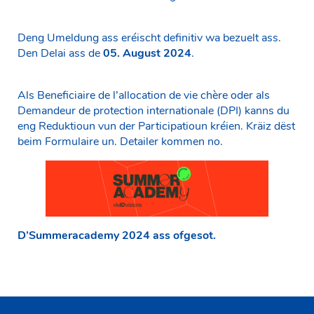
Deng Umeldung ass eréischt definitiv wa bezuelt ass.
Den Delai ass de
05. August 2024
.
Als Beneficiaire de l’allocation de vie chère oder als
Demandeur de protection internationale (DPI) kanns du
eng Reduktioun vun der Participatioun kréien. Kräiz dëst
beim Formulaire un. Detailer kommen no.
D’Summeracademy 2024 ass ofgesot.