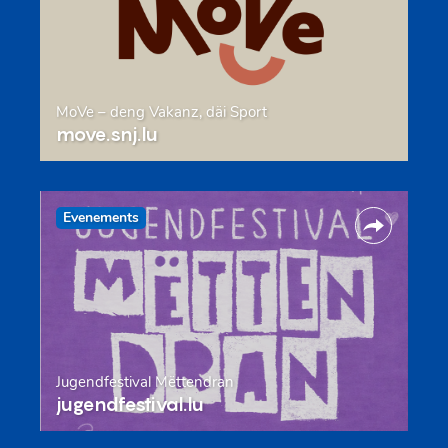
MoVe – deng Vakanz, däi Sport
move.snj.lu
Evenements
Jugendfestival Mëttendran
jugendfestival.lu