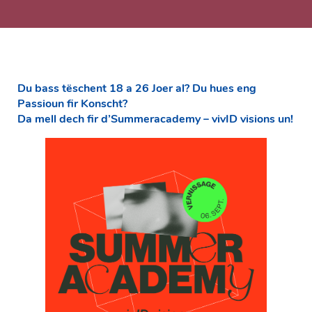
Du bass tëschent 18 a 26 Joer al? Du hues eng
Passioun fir Konscht?
Da mell dech fir d’Summeracademy – vivID visions un!