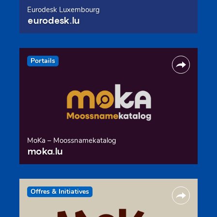
Eurodesk Luxembourg
eurodesk.lu
Portails
MoKa – Moossnamekatalog
moka.lu
Offres & Initiatives