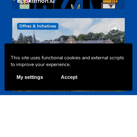
bookathon.lu
Offres & Initiatives
This site uses functional cookies and external scripts
to improve your experience.
Cinqfontaines
My settings
Accept
cinqfontaines.lu
Portails