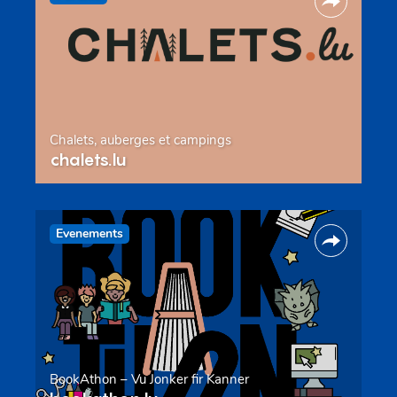
Chalets, auberges et campings
chalets.lu
Evenements
BookAthon – Vu Jonker fir Kanner