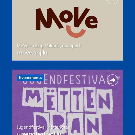
MoVe – deng Vakanz, däi Sport
move.snj.lu
Evenements
Jugendfestival Mëttendran
jugendfestival.lu