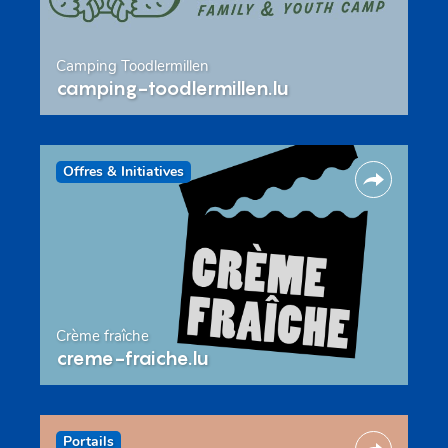
Camping Toodlermillen
camping-toodlermillen.lu
Offres & Initiatives
Crème fraîche
creme-fraiche.lu
Portails