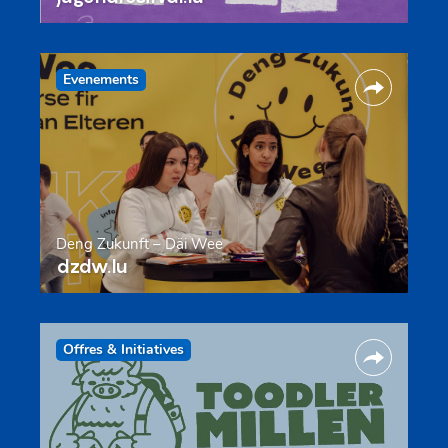
Evenements
Deng Zukunft – Däi Wee
dzdw.lu
Offres & Initiatives