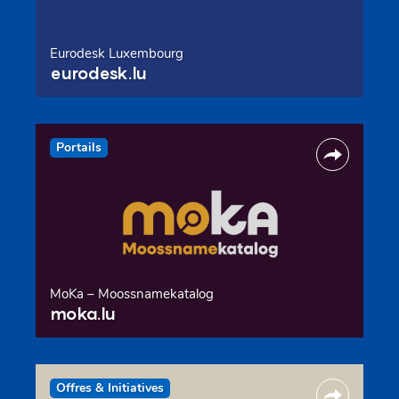
Eurodesk Luxembourg
eurodesk.lu
Portails
MoKa – Moossnamekatalog
moka.lu
Offres & Initiatives