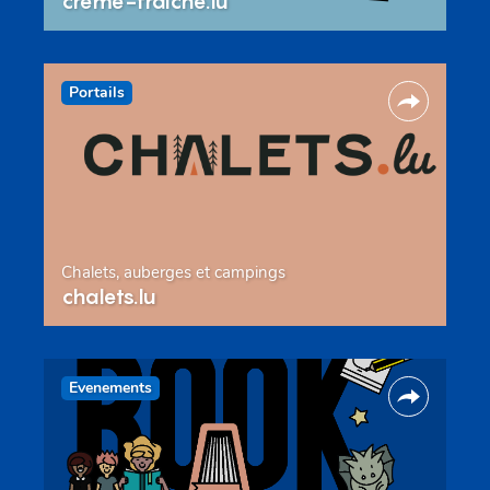
creme-fraiche.lu
Portails
Chalets, auberges et campings
chalets.lu
Evenements