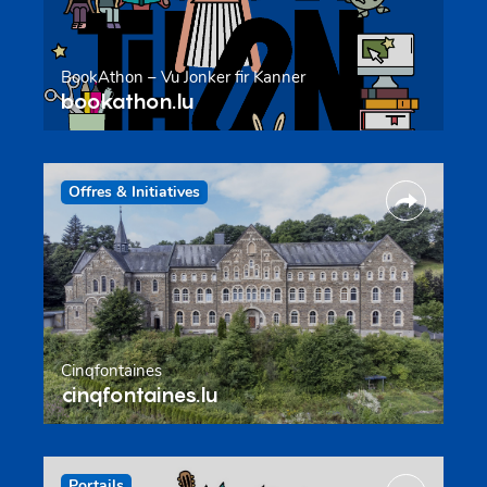
BookAthon – Vu Jonker fir Kanner
bookathon.lu
Offres & Initiatives
Cinqfontaines
cinqfontaines.lu
Portails