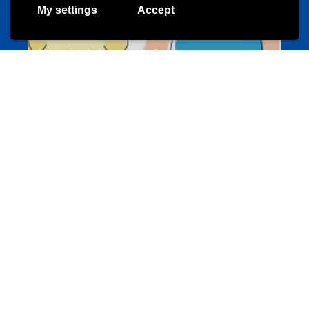
My settings
Accept
Un projet de jeunes pour jeunes
s-team.lu
Portails
Transition vers la vie active
hey.snj.lu