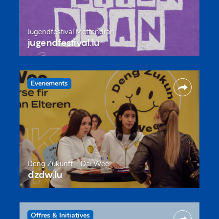
Jugendfestival Mëttendran
jugendfestival.lu
Evenements
Deng Zukunft – Däi Wee
dzdw.lu
Offres & Initiatives