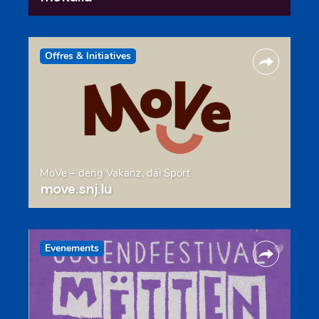
Offres & Initiatives
MoVe – deng Vakanz, däi Sport
move.snj.lu
Evenements