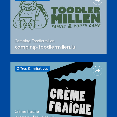
Camping Toodlermillen
camping-toodlermillen.lu
Offres & Initiatives
Crème fraîche