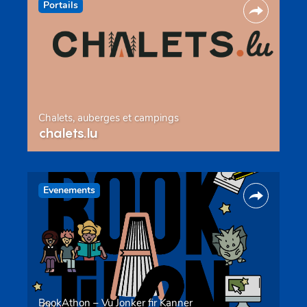
Portails
Chalets, auberges et campings
chalets.lu
Evenements
BookAthon – Vu Jonker fir Kanner