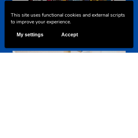
This site uses functional cookies and external scripts
to improve your experience.
Annuaire d’activités pour jeunes
echwellechkann.lu
My settings
Accept
Offres & Initiatives
Camps et colonies
colonies.lu