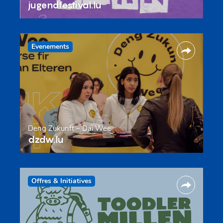
jugendfestival.lu
Evenements
Deng Zukunft – Däi Wee
dzdw.lu
Offres & Initiatives