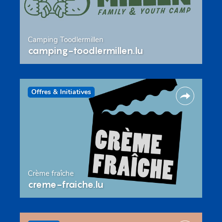
Camping Toodlermillen
camping-toodlermillen.lu
Offres & Initiatives
Crème fraîche
creme-fraiche.lu