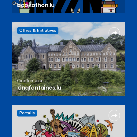
bookathon.lu
Offres & Initiatives
Cinqfontaines
cinqfontaines.lu
Portails