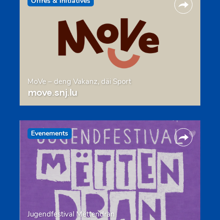
Offres & Initiatives
MoVe – deng Vakanz, däi Sport
move.snj.lu
Evenements
Jugendfestival Mëttendran