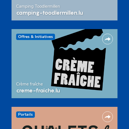
Camping Toodlermillen
camping-toodlermillen.lu
Offres & Initiatives
Crème fraîche
creme-fraiche.lu
Portails