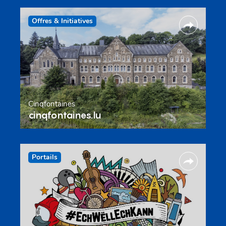
Offres & Initiatives
Cinqfontaines
cinqfontaines.lu
Portails