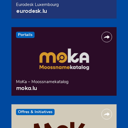
Eurodesk Luxembourg
eurodesk.lu
Portails
MoKa – Moossnamekatalog
moka.lu
Offres & Initiatives