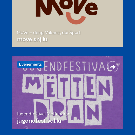
MoVe – deng Vakanz, däi Sport
move.snj.lu
Evenements
Jugendfestival Mëttendran
jugendfestival.lu