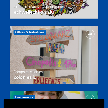
Annuaire d’activités pour jeunes
echwellechkann.lu
Offres & Initiatives
Camps et colonies
colonies.lu
Evenements