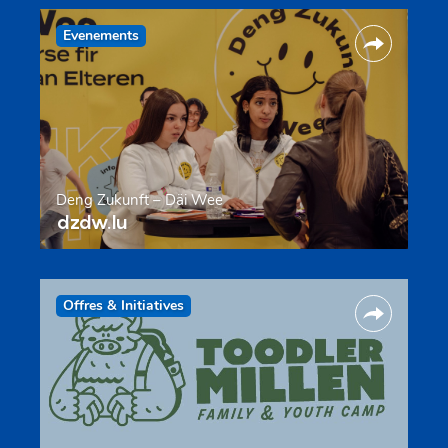
Evenements
Deng Zukunft – Däi Wee
dzdw.lu
Offres & Initiatives