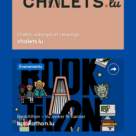
Chalets, auberges et campings
chalets.lu
Evenements
BookAthon – Vu Jonker fir Kanner
bookathon.lu