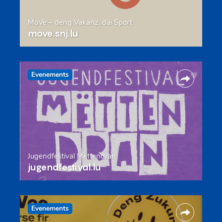
MoVe – deng Vakanz, däi Sport
move.snj.lu
Evenements
Jugendfestival Mëttendran
jugendfestival.lu
Evenements