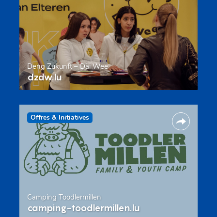
Deng Zukunft – Däi Wee
dzdw.lu
Offres & Initiatives
Camping Toodlermillen
camping-toodlermillen.lu