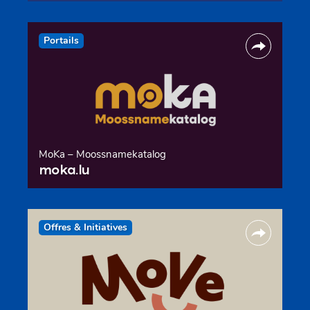
Portails
MoKa – Moossnamekatalog
moka.lu
Offres & Initiatives