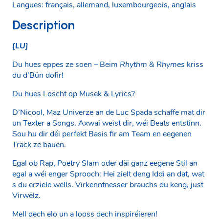
Langues: français, allemand, luxembourgeois, anglais
Description
[LU]
Du hues eppes ze soen – Beim
Rhythm & Rhymes
kriss
du d’Bün dofir!
Du hues Loscht op Musek & Lyrics?
D’Nicool, Maz Univerze an de Luc Spada schaffe mat dir
un Texter a Songs. Axwai weist dir, wéi Beats entstinn.
Sou hu dir déi perfekt Basis fir am Team en eegenen
Track ze bauen.
Egal ob Rap, Poetry Slam oder däi ganz eegene Stil an
egal a wéi enger Sprooch: Hei zielt deng Iddi an dat, wat
s du erziele wëlls. Virkenntnesser brauchs du keng, just
Virwëlz.
Mell dech elo un a looss dech inspiréieren!