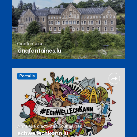
Cinqfontaines
cinqfontaines.lu
Portails
Annuaire d’activités pour jeunes
echwellechkann.lu