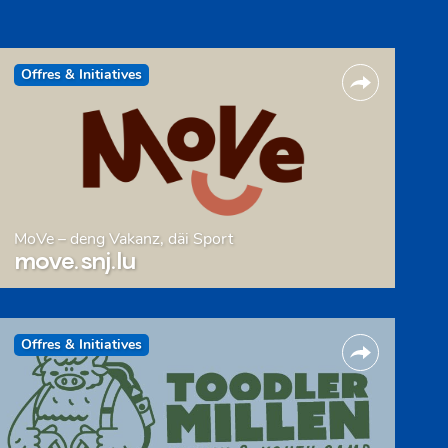
Offres & Initiatives
MoVe – deng Vakanz, däi Sport
move.snj.lu
Offres & Initiatives