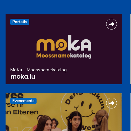
Portails
MoKa – Moossnamekatalog
moka.lu
Evenements