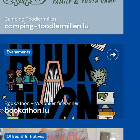
Camping Toodlermillen
camping-toodlermillen.lu
Evenements
BookAthon – Vu Jonker fir Kanner
bookathon.lu
Offres & Initiatives