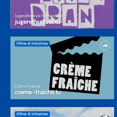
Jugendfestival Mëttendran
jugendfestival.lu
Offres & Initiatives
Crème fraîche
creme-fraiche.lu
Offres & Initiatives