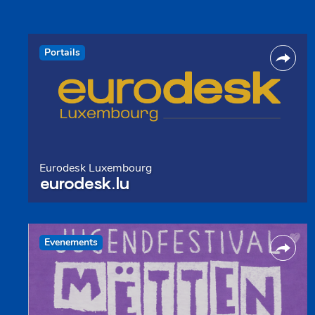
Portails
Eurodesk Luxembourg
eurodesk.lu
Evenements