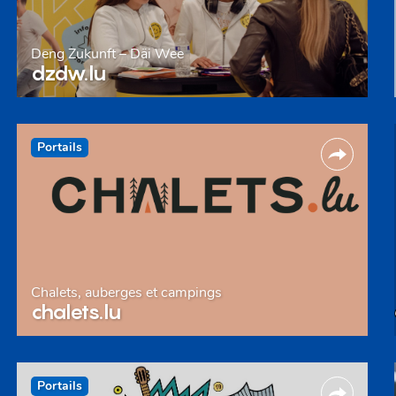
Deng Zukunft – Däi Wee
dzdw.lu
Portails
Chalets, auberges et campings
chalets.lu
Portails