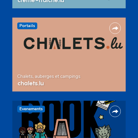
Portails
Chalets, auberges et campings
chalets.lu
Evenements