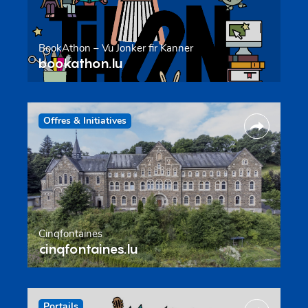
BookAthon – Vu Jonker fir Kanner
bookathon.lu
Offres & Initiatives
Cinqfontaines
cinqfontaines.lu
Portails