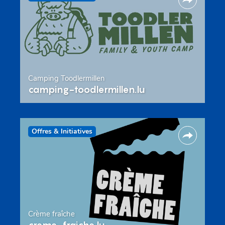
Camping Toodlermillen
camping-toodlermillen.lu
Offres & Initiatives
Crème fraîche
creme-fraiche.lu