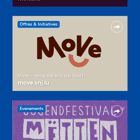
Offres & Initiatives
MoVe – deng Vakanz, däi Sport
move.snj.lu
Evenements