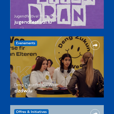
Jugendfestival Mëttendran
jugendfestival.lu
Evenements
Deng Zukunft – Däi Wee
dzdw.lu
Offres & Initiatives