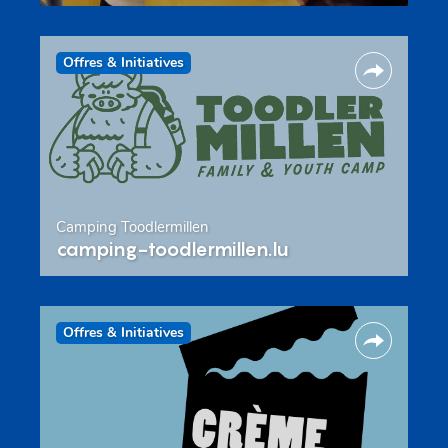
Offres & Initiatives
Camping Toodlermillen
camping-toodlermillen.lu
Offres & Initiatives