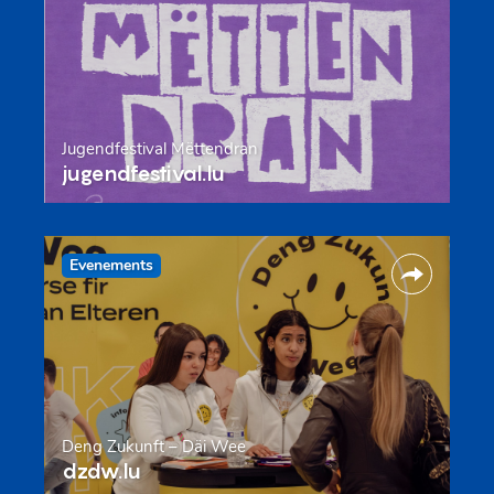
Jugendfestival Mëttendran
jugendfestival.lu
Evenements
Deng Zukunft – Däi Wee
dzdw.lu