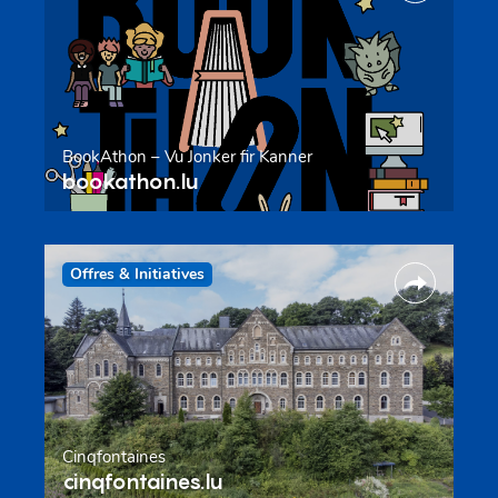
BookAthon – Vu Jonker fir Kanner
bookathon.lu
Offres & Initiatives
Cinqfontaines
cinqfontaines.lu