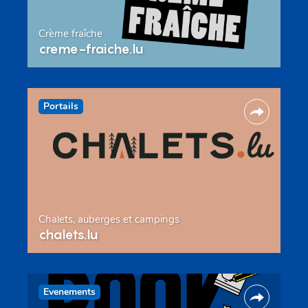
Crème fraîche
creme-fraiche.lu
Portails
Chalets, auberges et campings
chalets.lu
Evenements