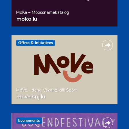
MoKa – Moossnamekatalog
moka.lu
Offres & Initiatives
MoVe – deng Vakanz, däi Sport
move.snj.lu
Evenements