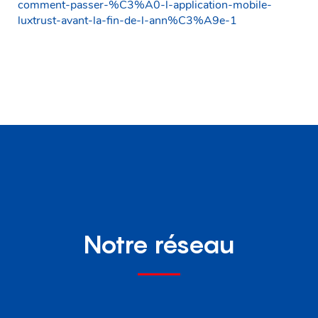
comment-passer-%C3%A0-l-application-mobile-
luxtrust-avant-la-fin-de-l-ann%C3%A9e-1
Notre réseau