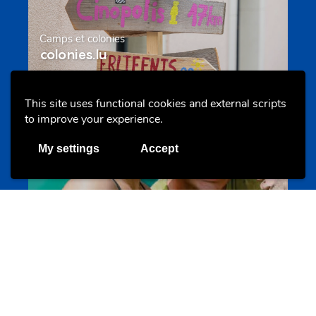
Camps et colonies
colonies.lu
This site uses functional cookies and external scripts
Evenements
to improve your experience.
My settings
Accept
Les meilleurs projets jeunesse
jugendprais.lu
Offres & Initiatives