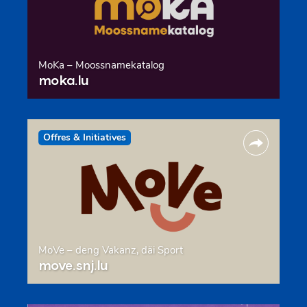
MoKa – Moossnamekatalog
moka.lu
Offres & Initiatives
MoVe – deng Vakanz, däi Sport
move.snj.lu