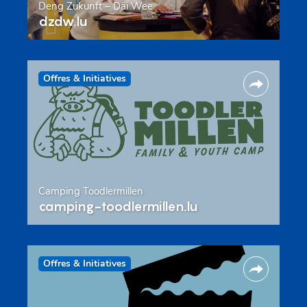
Deng Zukunft – Däi Wee
dzdw.lu
Offres & Initiatives
Camping Toodlermillen
camping-toodlermillen.lu
Offres & Initiatives