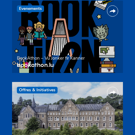
Evenements
BookAthon – Vu Jonker fir Kanner
bookathon.lu
Offres & Initiatives