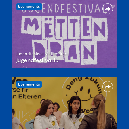
Evenements
Jugendfestival Mëttendran
jugendfestival.lu
Evenements