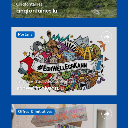
Cinqfontaines
cinqfontaines.lu
Portails
Annuaire d’activités pour jeunes
echwellechkann.lu
Offres & Initiatives