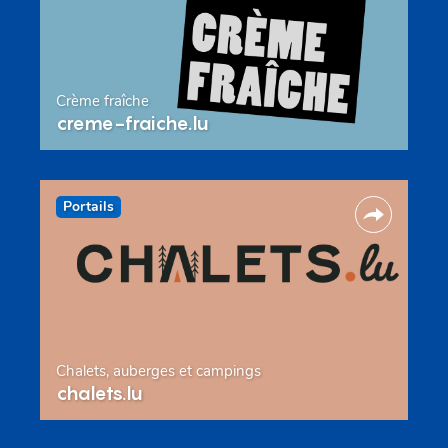
Crème fraîche
creme-fraiche.lu
Portails
Chalets, auberges et campings
chalets.lu