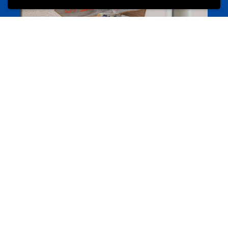
Camps et colonies
colonies.lu
Evenements
Les meilleurs projets jeunesse
jugendprais.lu