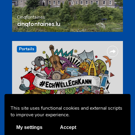
Cinqfontaines
cinqfontaines.lu
Portails
Annuaire d’activités pour jeunes
echwellechkann.lu
This site uses functional cookies and external scripts
to improve your experience.
My settings
Accept
Offres & Initiatives