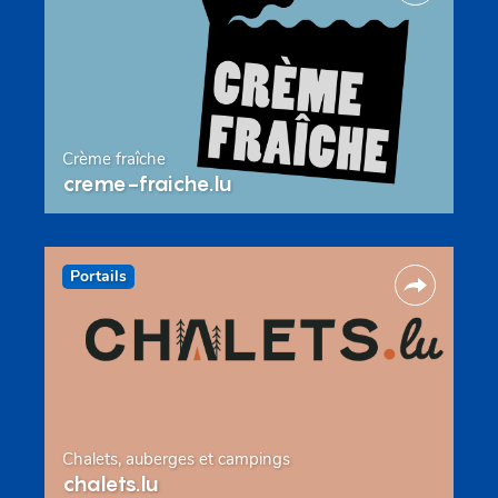
Crème fraîche
creme-fraiche.lu
Portails
Chalets, auberges et campings
chalets.lu