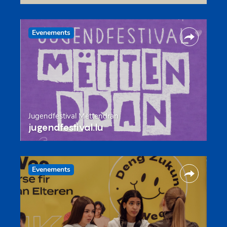
Evenements
Jugendfestival Mëttendran
jugendfestival.lu
Evenements