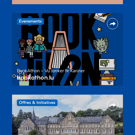
Evenements
BookAthon – Vu Jonker fir Kanner
bookathon.lu
Offres & Initiatives