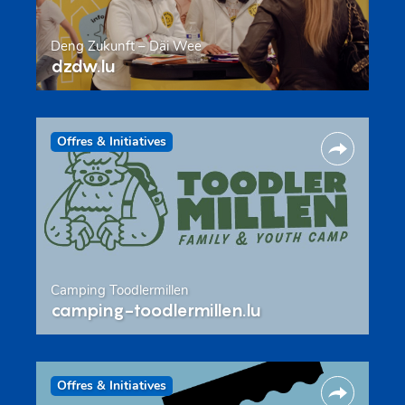
Deng Zukunft – Däi Wee
dzdw.lu
Offres & Initiatives
Camping Toodlermillen
camping-toodlermillen.lu
Offres & Initiatives