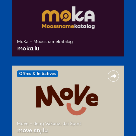
MoKa – Moossnamekatalog
moka.lu
Offres & Initiatives
MoVe – deng Vakanz, däi Sport
move.snj.lu