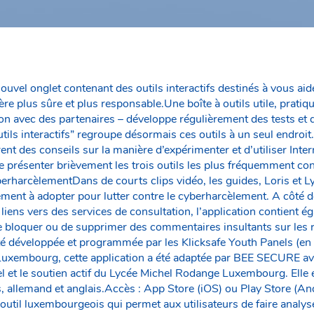
ouvel onglet contenant des outils interactifs destinés à vous aide
re plus sûre et plus responsable.Une boîte à outils utile, prat
n avec des partenaires – développe régulièrement des tests et de
tils interactifs” regroupe désormais ces outils à un seul endroit
frent des conseils sur la manière d’expérimenter et d’utiliser Int
 de présenter brièvement les trois outils les plus fréquemment co
berharcèlementDans de courts clips vidéo, les guides, Loris et L
ment à adopter pour lutter contre le cyberharcèlement. A côté 
 liens vers des services de consultation, l’application contient é
de bloquer ou de supprimer des commentaires insultants sur les 
été développée et programmée par les Klicksafe Youth Panels (e
 Luxembourg, cette application a été adaptée par BEE SECURE av
t le soutien actif du Lycée Michel Rodange Luxembourg. Elle e
, allemand et anglais.Accès : App Store (iOS) ou Play Store (An
l luxembourgeois qui permet aux utilisateurs de faire analy