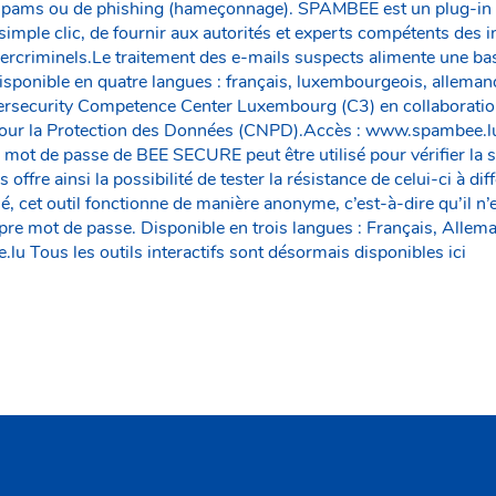
spams ou de phishing (hameçonnage). SPAMBEE est un plug-in qui
simple clic, de fournir aux autorités et experts compétents des
ybercriminels.Le traitement des e-mails suspects alimente une b
Disponible en quatre langues : français, luxembourgeois, allem
bersecurity Competence Center Luxembourg (C3) en collaborati
ur la Protection des Données (CNPD).Accès : www.spambee.lu3
e mot de passe de BEE SECURE peut être utilisé pour vérifier la 
offre ainsi la possibilité de tester la résistance de celui-ci à di
sé, cet outil fonctionne de manière anonyme, c’est-à-dire qu’il n’
pre mot de passe. Disponible en trois langues : Français, Allem
u Tous les outils interactifs sont désormais disponibles ici