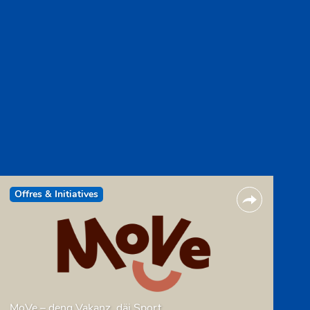
Offres & Initiatives
MoVe – deng Vakanz, däi Sport