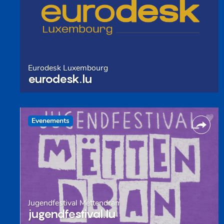
Eurodesk Luxembourg
eurodesk.lu
Evenements
Jugendfestival Mëttendran
jugendfestival.lu