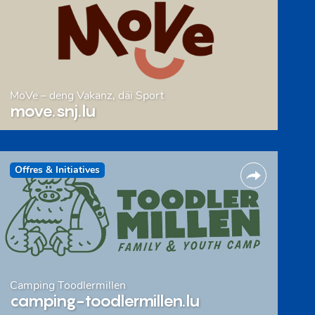
MoVe – deng Vakanz, däi Sport
move.snj.lu
Offres & Initiatives
Camping Toodlermillen
camping-toodlermillen.lu