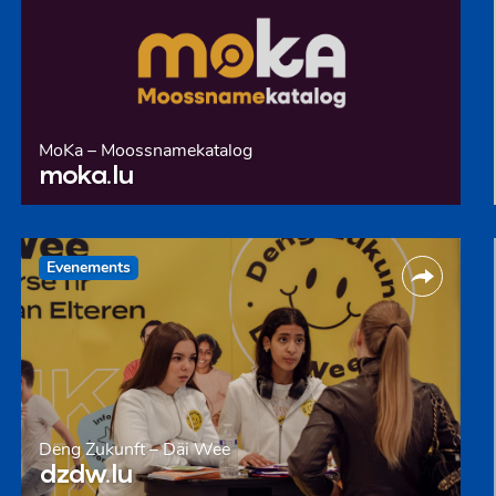
MoKa – Moossnamekatalog
moka.lu
Evenements
Deng Zukunft – Däi Wee
dzdw.lu