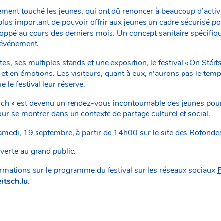
ement touché les jeunes, qui ont dû renoncer à beaucoup d’activit
t plus important de pouvoir offrir aux jeunes un cadre sécurisé po
eloppé au cours des derniers mois. Un concept sanitaire spécifiq
 événement.
s, ses multiples stands et une exposition, le festival « On Stéit
t et en émotions. Les visiteurs, quant à eux, n’aurons pas le tem
 le festival leur réserve.
ch » est devenu un rendez-vous incontournable des jeunes pour 
ur se montrer dans un contexte de partage culturel et social.
 samedi, 19 septembre, à partir de 14h00 sur le site des Rotond
ouverte au grand public.
ormations sur le programme du festival sur les réseaux sociaux
tsch.lu
.