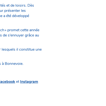
és et de loisirs. Dès
ur présenter les
ue a été développé
sch » promet cette année
ps de s’ennuyer grâce au
lesquels il constitue une
es à Bonnevoie.
Facebook
et
Instagram