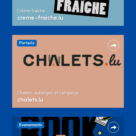
Crème fraîche
creme-fraiche.lu
Portails
Chalets, auberges et campings
chalets.lu
Evenements