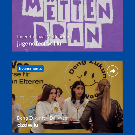
Jugendfestival Mëttendran
jugendfestival.lu
Evenements
Deng Zukunft – Däi Wee
dzdw.lu