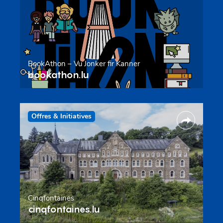
BookAthon – Vu Jonker fir Kanner
bookathon.lu
Offres & Initiatives
Cinqfontaines
cinqfontaines.lu