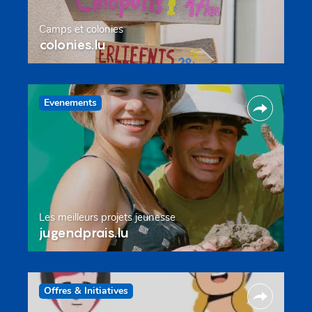
Camps et colonies
colonies.lu
Evenements
Les meilleurs projets jeunesse
jugendprais.lu
Offres & Initiatives