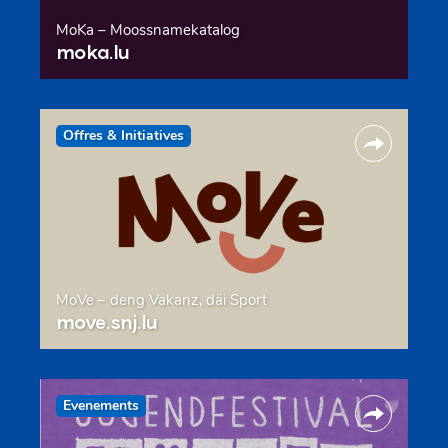
MoKa – Moossnamekatalog
moka.lu
Offres & Initiatives
MoVe – deng Vakanz, däi Sport
move.snj.lu
Evenements