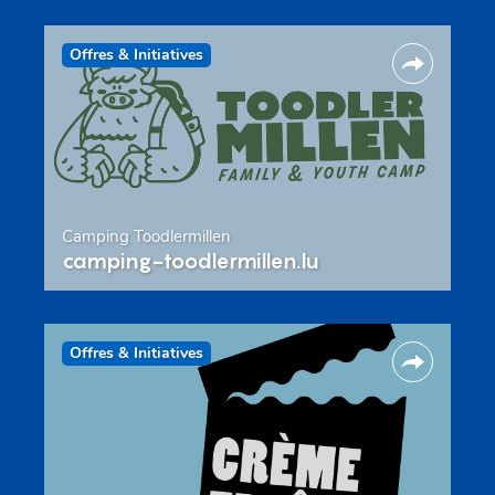
Offres & Initiatives
Camping Toodlermillen
camping-toodlermillen.lu
Offres & Initiatives