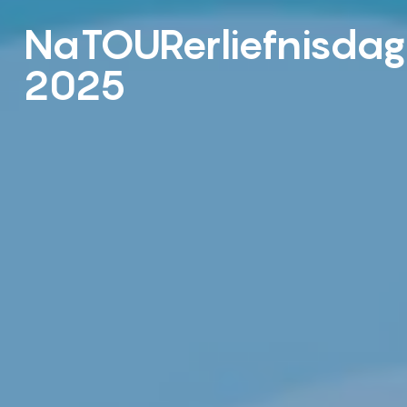
NaTOURerliefnisdag
2025