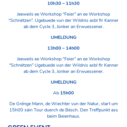
10h30 – 11h30
Jeeweils ee Workshop “Feier” an ee Workshop
“Schnëtzen”. Ugebuede vun der Wildnis asbl fir Kanner
ab dem Cycle 3, Jonker an Erwuessener.
UMELDUNG
13h00 – 14h00
Jeeweils ee Workshop “Feier” an ee Workshop
“Schnëtzen” Ugebuede vun der Wildnis asbl fir Kanner
ab dem Cycle 3, Jonker an Erwuessener.
UMELDUNG
Ab
15h00
De Grénge Mann, de Wiechter vun der Natur, start um
15h00 säin Tour duerch de Bësch. Den Treffpunkt ass
beim Beienhaus.