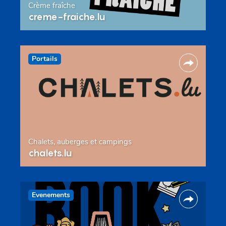
Crème fraîche
creme-fraiche.lu
Portails
Chalets, auberges et campings
chalets.lu
Evenements