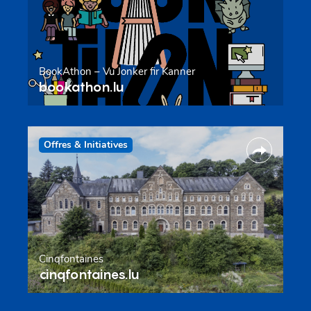
BookAthon – Vu Jonker fir Kanner
bookathon.lu
Offres & Initiatives
Cinqfontaines
cinqfontaines.lu