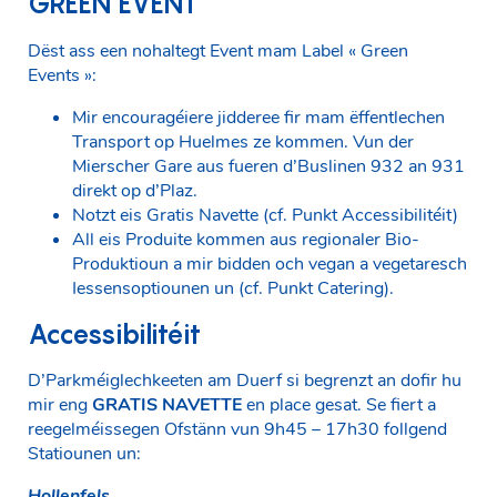
GREEN EVENT
Dëst ass een nohaltegt Event mam Label « Green
Events »:
Mir encouragéiere jidderee fir mam ëffentlechen
Transport op Huelmes ze kommen. Vun der
Mierscher Gare aus fueren d’Buslinen 932 an 931
direkt op d’Plaz.
Notzt eis Gratis Navette (cf. Punkt Accessibilitéit)
All eis Produite kommen aus regionaler Bio-
Produktioun a mir bidden och vegan a vegetaresch
Iessensoptiounen un (cf. Punkt Catering).
Accessibilitéit
D’Parkméiglechkeeten am Duerf si begrenzt an dofir hu
mir eng
GRATIS NAVETTE
en place gesat. Se fiert a
reegelméissegen Ofstänn vun 9h45 – 17h30 follgend
Statiounen un:
Hollenfels