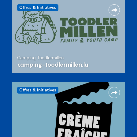
Offres & Initiatives
Camping Toodlermillen
camping-toodlermillen.lu
Offres & Initiatives