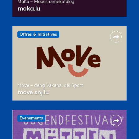
MoKa – Moossnamekatalog
moka.lu
Offres & Initiatives
MoVe – deng Vakanz, däi Sport
move.snj.lu
Evenements