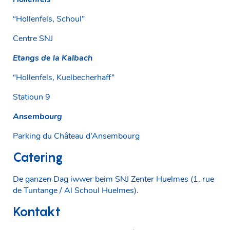
“Hollenfels, Schoul”
Centre SNJ
Etangs de la Kalbach
“Hollenfels, Kuelbecherhaff”
Statioun 9
Ansembourg
Parking du Château d’Ansembourg
Catering
De ganzen Dag iwwer beim SNJ Zenter Huelmes (1, rue
de Tuntange / Al Schoul Huelmes).
Kontakt