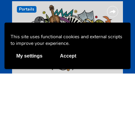
Portails
This site uses functional cookies and external scripts
to improve your experience.
My settings
Accept
Annuaire d’activités pour jeunes
echwellechkann.lu
Offres & Initiatives