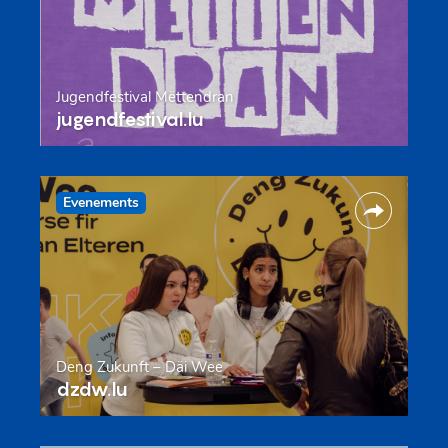
Jugendfestival Mëttendran
jugendfestival.lu
Evenements
Deng Zukunft – Däi Wee
dzdw.lu