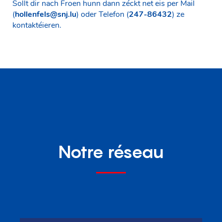
Sollt dir nach Froen hunn dann zéckt net eis per Mail
(
hollenfels@snj.lu
) oder Telefon (
247-86432
) ze
kontaktéieren.
Notre réseau