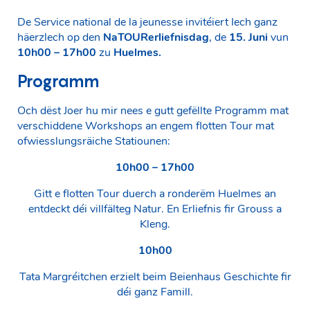
De Service national de la jeunesse invitéiert Iech ganz
häerzlech op den
NaTOURerliefnisdag
, de
15. Juni
vun
10h00 – 17h00
zu
Huelmes.
Programm
Och dëst Joer hu mir nees e gutt gefëllte Programm mat
verschiddene Workshops an engem flotten Tour mat
ofwiesslungsräiche Statiounen:
10h00 – 17h00
Gitt e flotten Tour duerch a ronderëm Huelmes an
entdeckt déi villfälteg Natur. En Erliefnis fir Grouss a
Kleng.
10h00
Tata Margréitchen erzielt beim Beienhaus Geschichte fir
déi ganz Famill.