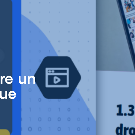
re un
que