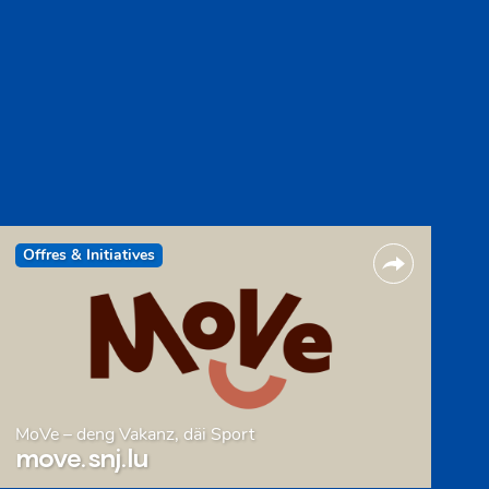
Offres & Initiatives
MoVe – deng Vakanz, däi Sport
move.snj.lu