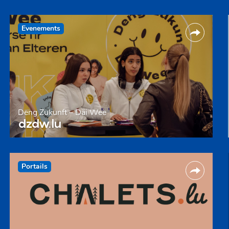
Evenements
Deng Zukunft – Däi Wee
dzdw.lu
Portails