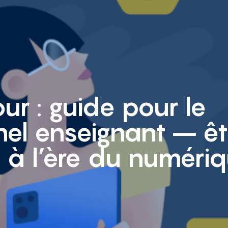
our : guide pour le
el enseignant – êt
 à l’ère du numéri