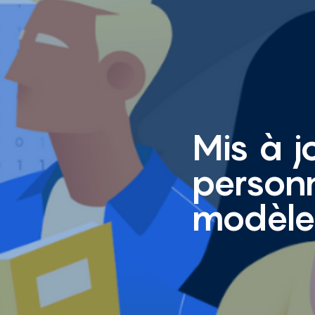
Mis à j
personn
modèle