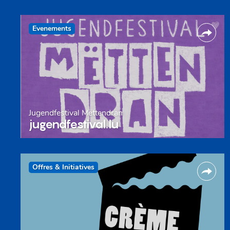
Evenements
Jugendfestival Mëttendran
jugendfestival.lu
Offres & Initiatives