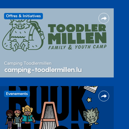
Offres & Initiatives
Camping Toodlermillen
camping-toodlermillen.lu
Evenements