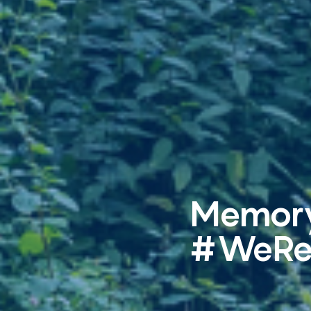
Memory
#WeRe