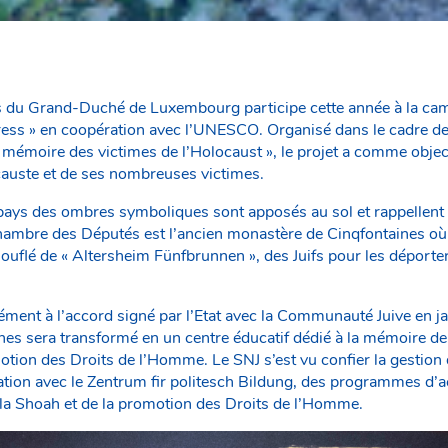
 du Grand-Duché de Luxembourg participe cette année à la
ss » en coopération avec l’UNESCO. Organisé dans le cadre de 
a mémoire des victimes de l’Holocaust », le projet a comme objec
causte et de ses nombreuses victimes.
 pays des ombres symboliques sont apposés au sol et rappellent 
Chambre des Députés est l’ancien monastère de Cinqfontaines où 
ouflé de « Altersheim Fünfbrunnen », des Juifs pour les déporte
ent à l’accord signé par l’Etat avec la Communauté Juive en ja
es sera transformé en un centre éducatif dédié à la mémoire de
tion des Droits de l’Homme. Le SNJ s’est vu confier la gestion 
ation avec le Zentrum fir politesch Bildung, des programmes d’ac
la Shoah et de la promotion des Droits de l’Homme.