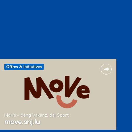
Offres & Initiatives
MoVe – deng Vakanz, däi Sport
move.snj.lu