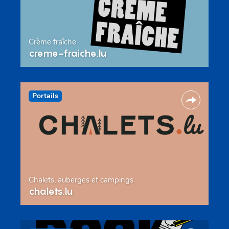
Crème fraîche
creme-fraiche.lu
Portails
Chalets, auberges et campings
chalets.lu