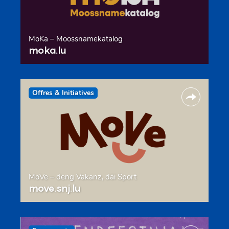
MoKa – Moossnamekatalog
moka.lu
Offres & Initiatives
MoVe – deng Vakanz, däi Sport
move.snj.lu