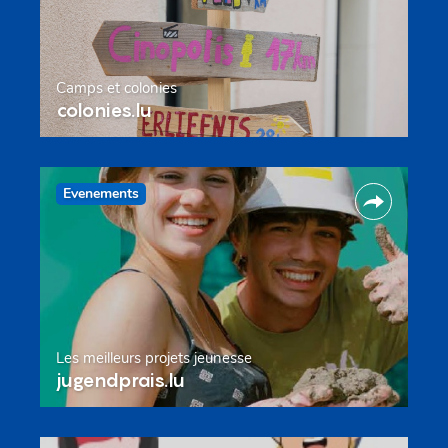
Camps et colonies
colonies.lu
Evenements
Les meilleurs projets jeunesse
jugendprais.lu