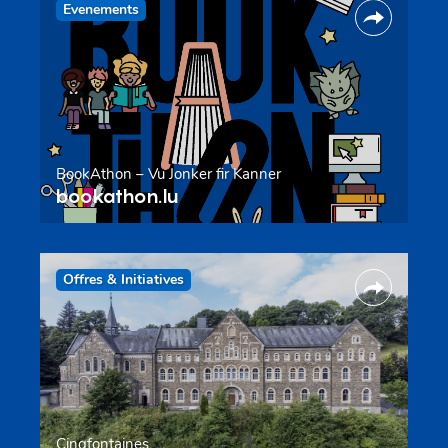
Evenements
BookAthon – Vu Jonker fir Kanner
bookathon.lu
Offres & Initiatives
Cinqfontaines