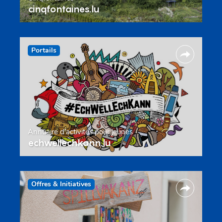
cinqfontaines.lu
Portails
Annuaire d’activités pour jeunes
echwellechkann.lu
Offres & Initiatives