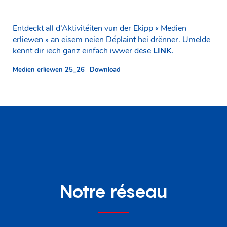
Entdeckt all d’Aktivitéiten vun der Ekipp « Medien
erliewen » an eisem neien Déplaint hei drënner. Umelde
kënnt dir iech ganz einfach iwwer dëse
LINK
.
Medien erliewen 25_26
Download
Notre réseau