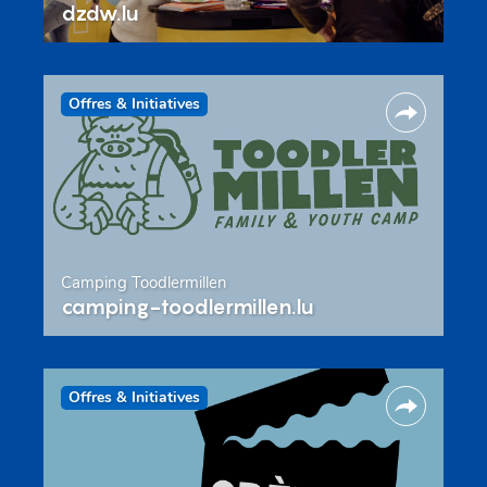
dzdw.lu
Offres & Initiatives
Camping Toodlermillen
camping-toodlermillen.lu
Offres & Initiatives