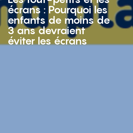
écrans : Pourquoi les
enfants de moins de
3 ans devraient
éviter les écrans