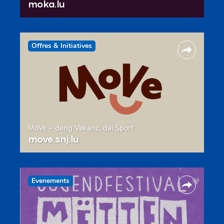
moka.lu
Offres & Initiatives
MoVe – deng Vakanz, däi Sport
move.snj.lu
Evenements