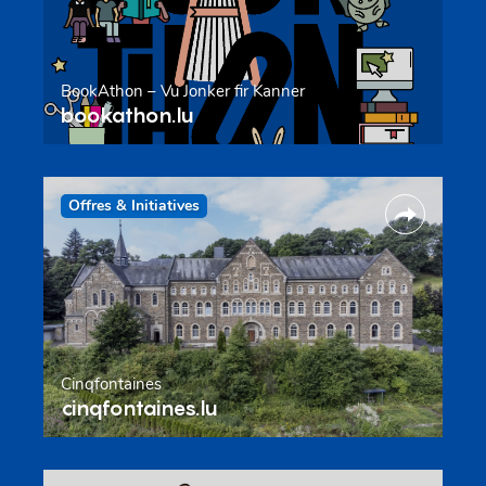
BookAthon – Vu Jonker fir Kanner
bookathon.lu
Offres & Initiatives
Cinqfontaines
cinqfontaines.lu