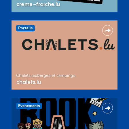
creme-fraiche.lu
Portails
Chalets, auberges et campings
chalets.lu
Evenements