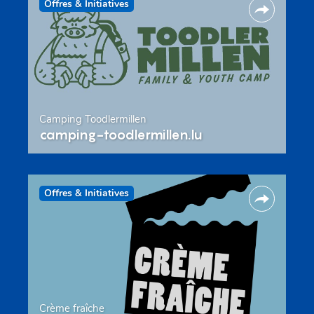
Offres & Initiatives
Camping Toodlermillen
camping-toodlermillen.lu
Offres & Initiatives
Crème fraîche