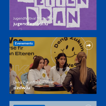
Jugendfestival Mëttendran
jugendfestival.lu
Evenements
Deng Zukunft – Däi Wee
dzdw.lu