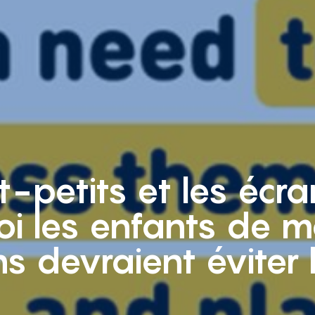
t-petits et les écra
i les enfants de m
s devraient éviter 