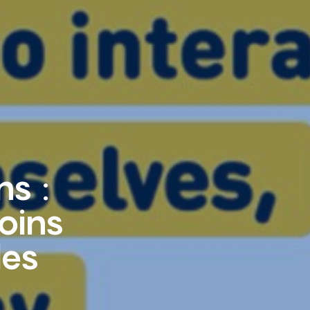
ns :
oins
les