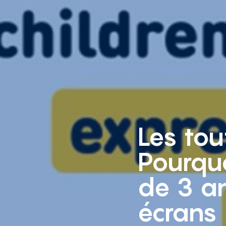
Les tou
Pourquo
de 3 an
écrans