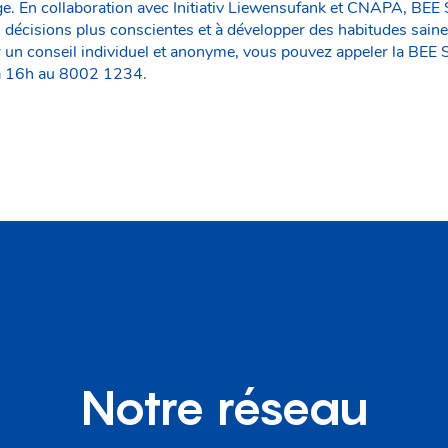
e. En collaboration avec Initiativ Liewensufank et CNAPA, BEE
 décisions plus conscientes et à développer des habitudes saines
un conseil individuel et anonyme, vous pouvez appeler la BEE
 à 16h au 8002 1234.
Notre réseau