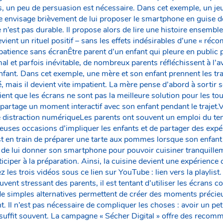
is, un peu de persuasion est nécessaire. Dans cet exemple, un je
re envisage brièvement de lui proposer le smartphone en guise d
ie n’est pas durable. Il propose alors de lire une histoire ensemb
devient un rituel positif – sans les effets indésirables d’une « r
patience sans écranÊtre parent d’un enfant qui pleure en public
rmal et parfois inévitable, de nombreux parents réfléchissent à l’a
nfant. Dans cet exemple, une mère et son enfant prennent les 
é, mais il devient vite impatient. La mère pense d’abord à sorti
ent que les écrans ne sont pas la meilleure solution pour les tout
t partage un moment interactif avec son enfant pendant le trajet.
e distraction numériqueLes parents ont souvent un emploi du te
euses occasions d’impliquer les enfants et de partager des ex
t en train de préparer une tarte aux pommes lorsque son enfan
 de lui donner son smartphone pour pouvoir cuisiner tranquillem
rticiper à la préparation. Ainsi, la cuisine devient une expérien
 les trois vidéos sous ce lien sur YouTube : lien vers la playlist.
uvent stressant des parents, il est tentant d’utiliser les écrans
de simples alternatives permettent de créer des moments précieu
. Il n’est pas nécessaire de compliquer les choses : avoir un peti
n suffit souvent. La campagne « Sécher Digital » offre des reco