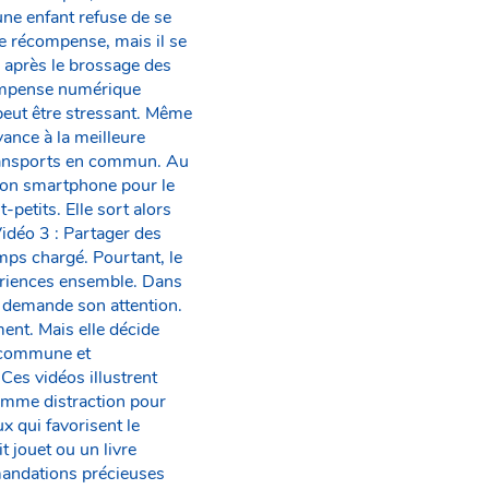
une enfant refuse de se
e récompense, mais il se
le après le brossage des
écompense numérique
 peut être stressant. Même
vance à la meilleure
transports en commun. Au
r son smartphone pour le
-petits. Elle sort alors
Vidéo 3 : Partager des
mps chargé. Pourtant, le
périences ensemble. Dans
t demande son attention.
ent. Mais elle décide
ce commune et
 Ces vidéos illustrent
 comme distraction pour
x qui favorisent le
t jouet ou un livre
mmandations précieuses