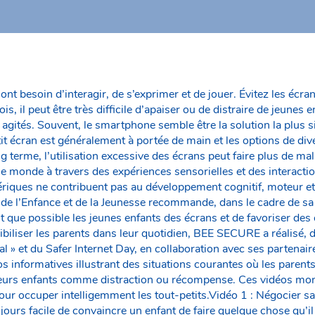
ont besoin d’interagir, de s’exprimer et de jouer. Évitez les écra
, il peut être très difficile d’apaiser ou de distraire de jeunes e
 agités. Souvent, le smartphone semble être la solution la plus 
t écran est généralement à portée de main et les options de div
ng terme, l’utilisation excessive des écrans peut faire plus de ma
e monde à travers des expériences sensorielles et des interactio
riques ne contribuent pas au développement cognitif, moteur et 
, de l’Enfance et de la Jeunesse recommande, dans le cadre de 
ant que possible les jeunes enfants des écrans et de favoriser des
ibiliser les parents dans leur quotidien, BEE SECURE a réalisé, d
 » et du Safer Internet Day, en collaboration avec ses partenair
s informatives illustrant des situations courantes où les parents
eurs enfants comme distraction ou récompense. Ces vidéos montr
pour occuper intelligemment les tout-petits.Vidéo 1 : Négocier
jours facile de convaincre un enfant de faire quelque chose qu’i