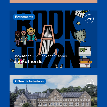
Evenements
BookAthon – Vu Jonker fir Kanner
bookathon.lu
Offres & Initiatives