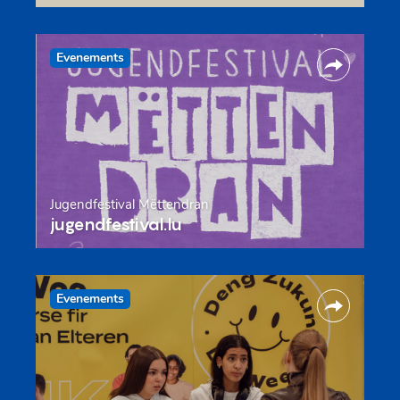
Evenements
Jugendfestival Mëttendran
jugendfestival.lu
Evenements