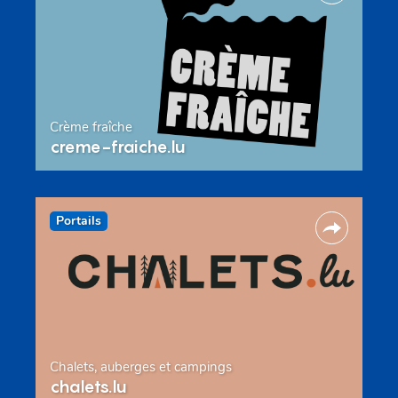
Crème fraîche
creme-fraiche.lu
Portails
Chalets, auberges et campings
chalets.lu