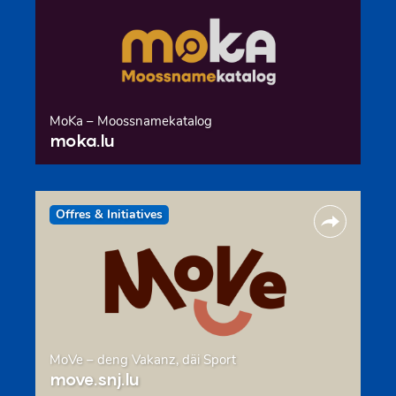
MoKa – Moossnamekatalog
moka.lu
Offres & Initiatives
MoVe – deng Vakanz, däi Sport
move.snj.lu