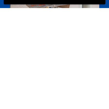
Camps et colonies
colonies.lu
Evenements
Les meilleurs projets jeunesse
jugendprais.lu