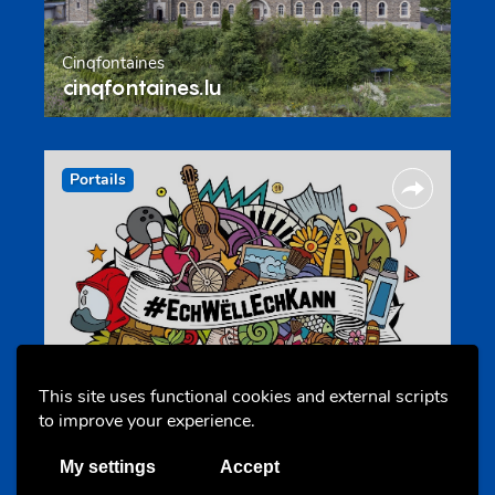
Cinqfontaines
cinqfontaines.lu
Portails
Annuaire d’activités pour jeunes
echwellechkann.lu
This site uses functional cookies and external scripts
to improve your experience.
My settings
Accept
Offres & Initiatives