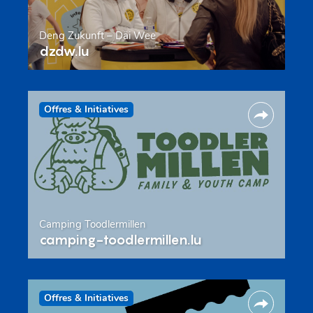
Deng Zukunft – Däi Wee
dzdw.lu
Offres & Initiatives
Camping Toodlermillen
camping-toodlermillen.lu
Offres & Initiatives