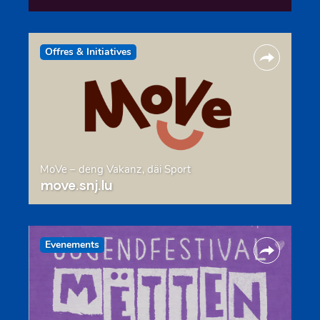
Offres & Initiatives
MoVe – deng Vakanz, däi Sport
move.snj.lu
Evenements