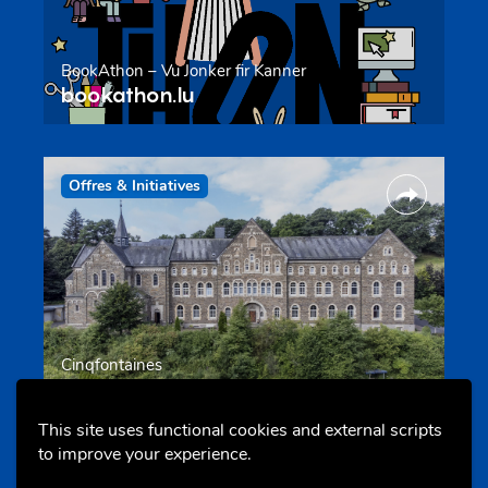
BookAthon – Vu Jonker fir Kanner
bookathon.lu
Offres & Initiatives
Cinqfontaines
cinqfontaines.lu
This site uses functional cookies and external scripts
to improve your experience.
Portails