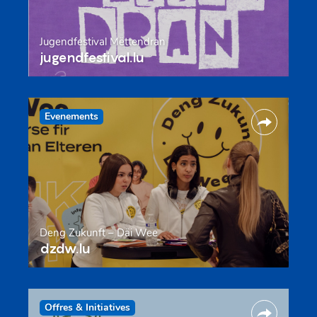
Jugendfestival Mëttendran
jugendfestival.lu
Evenements
Deng Zukunft – Däi Wee
dzdw.lu
Offres & Initiatives