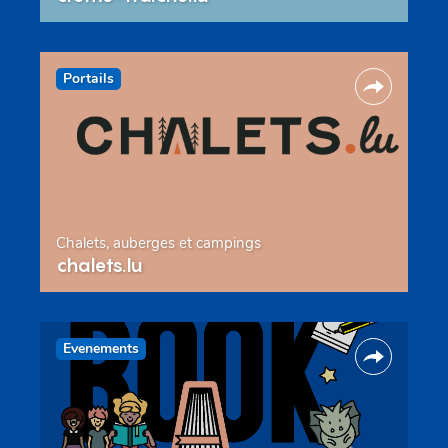
Portails
Chalets, auberges et campings
chalets.lu
Evenements