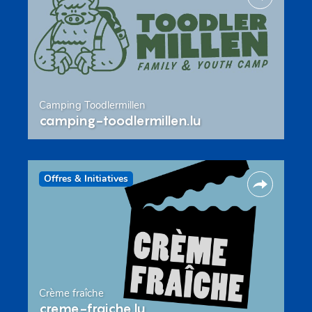
Camping Toodlermillen
camping-toodlermillen.lu
Offres & Initiatives
Crème fraîche
creme-fraiche.lu