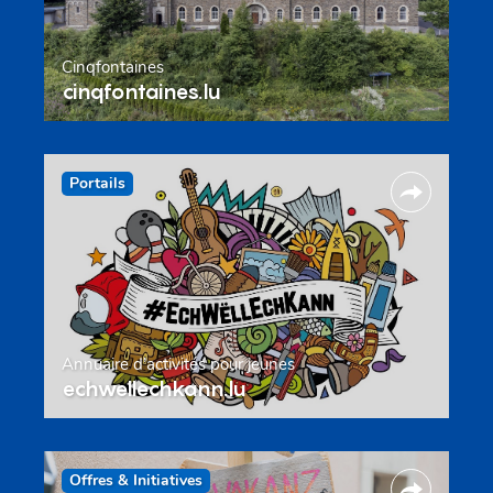
Cinqfontaines
cinqfontaines.lu
Portails
Annuaire d’activités pour jeunes
echwellechkann.lu
Offres & Initiatives