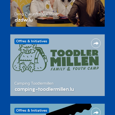
Deng Zukunft – Däi Wee
dzdw.lu
Offres & Initiatives
Camping Toodlermillen
camping-toodlermillen.lu
Offres & Initiatives