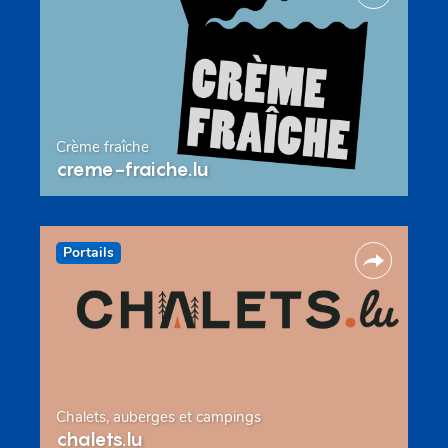
Crème fraîche
creme-fraiche.lu
Portails
Chalets, auberges et campings
chalets.lu