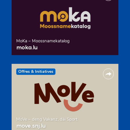
MoKa – Moossnamekatalog
moka.lu
Offres & Initiatives
MoVe – deng Vakanz, däi Sport
move.snj.lu