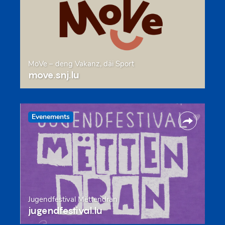
MoVe – deng Vakanz, däi Sport
move.snj.lu
Evenements
Jugendfestival Mëttendran
jugendfestival.lu