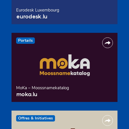
Eurodesk Luxembourg
eurodesk.lu
Portails
MoKa – Moossnamekatalog
moka.lu
Offres & Initiatives