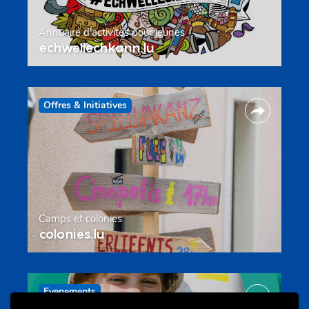
Annuaire d’activités pour jeunes
echwellechkann.lu
Offres & Initiatives
Camps et colonies
colonies.lu
Evenements