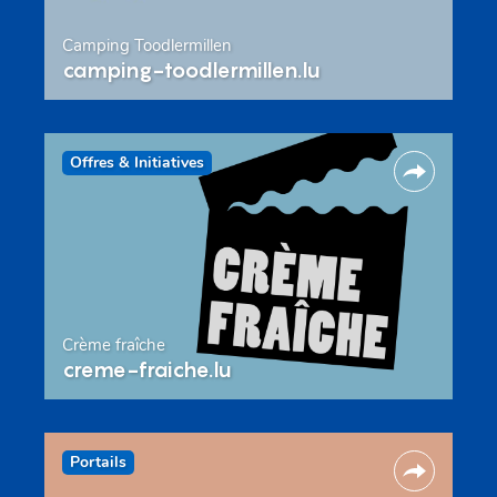
Camping Toodlermillen
camping-toodlermillen.lu
Offres & Initiatives
Crème fraîche
creme-fraiche.lu
Portails