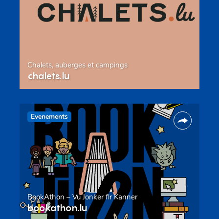
Chalets, auberges et campings
chalets.lu
Evenements
BookAthon – Vu Jonker fir Kanner
bookathon.lu