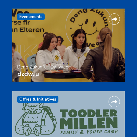
Evenements
Deng Zukunft – Däi Wee
dzdw.lu
Offres & Initiatives