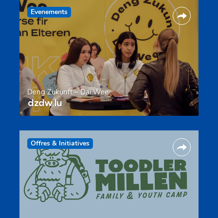
Evenements
Deng Zukunft – Däi Wee
dzdw.lu
Offres & Initiatives