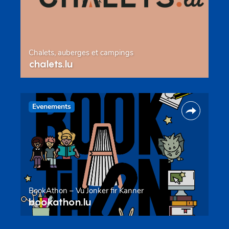
Chalets, auberges et campings
chalets.lu
Evenements
BookAthon – Vu Jonker fir Kanner
bookathon.lu