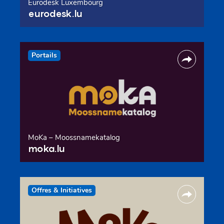
Eurodesk Luxembourg
eurodesk.lu
Portails
MoKa – Moossnamekatalog
moka.lu
Offres & Initiatives