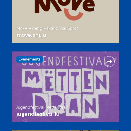
MoVe – deng Vakanz, däi Sport
move.snj.lu
Evenements
Jugendfestival Mëttendran
jugendfestival.lu