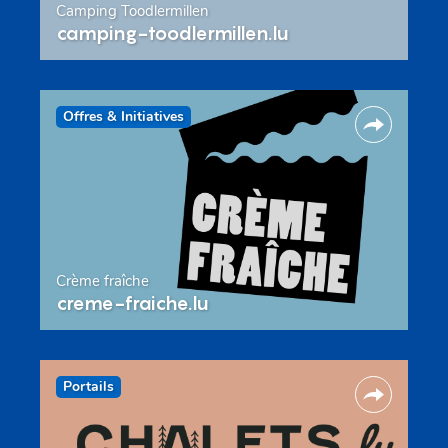
Camping Toodlermillen
camping-toodlermillen.lu
Offres & Initiatives
Crème fraîche
creme-fraiche.lu
Portails