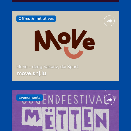
Offres & Initiatives
MoVe – deng Vakanz, däi Sport
move.snj.lu
Evenements