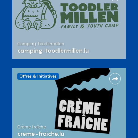
Camping Toodlermillen
camping-toodlermillen.lu
Offres & Initiatives
Crème fraîche
creme-fraiche.lu