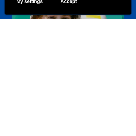
My settings
Accept
Evenements
Les meilleurs projets jeunesse
jugendprais.lu
Offres & Initiatives