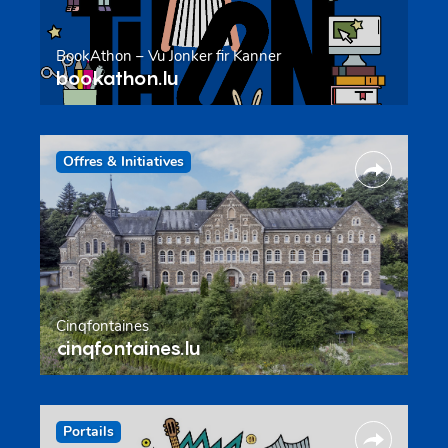
BookAthon – Vu Jonker fir Kanner
bookathon.lu
Offres & Initiatives
Cinqfontaines
cinqfontaines.lu
Portails