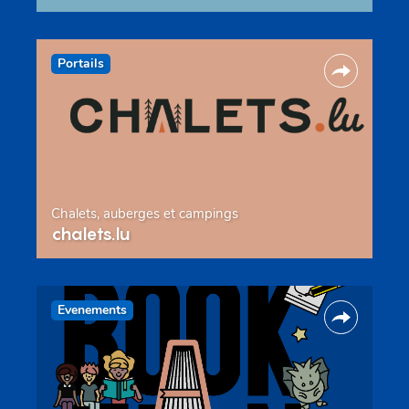
Portails
Chalets, auberges et campings
chalets.lu
Evenements