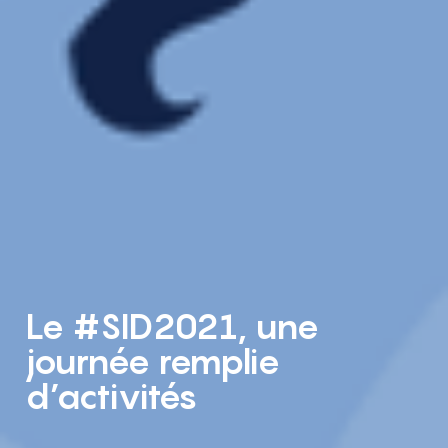
Le #SID2021, une
journée remplie
d’activités