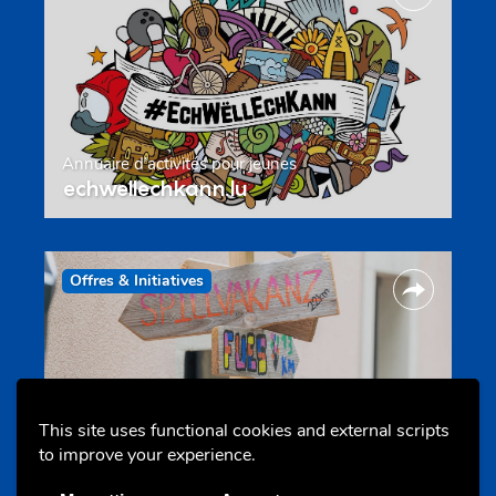
Annuaire d’activités pour jeunes
echwellechkann.lu
Offres & Initiatives
This site uses functional cookies and external scripts
to improve your experience.
Camps et colonies
colonies.lu