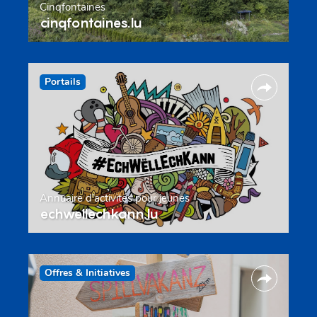
Cinqfontaines
cinqfontaines.lu
Portails
Annuaire d’activités pour jeunes
echwellechkann.lu
Offres & Initiatives