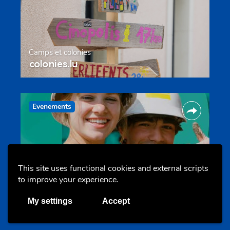
Camps et colonies
colonies.lu
Evenements
This site uses functional cookies and external scripts
to improve your experience.
Les meilleurs projets jeunesse
My settings
Accept
jugendprais.lu