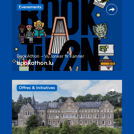
Evenements
BookAthon – Vu Jonker fir Kanner
bookathon.lu
Offres & Initiatives