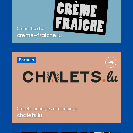
Crème fraîche
creme-fraiche.lu
Portails
Chalets, auberges et campings
chalets.lu