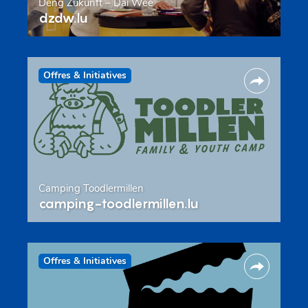
Deng Zukunft – Däi Wee
dzdw.lu
Offres & Initiatives
Camping Toodlermillen
camping-toodlermillen.lu
Offres & Initiatives