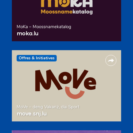
MoKa – Moossnamekatalog
moka.lu
Offres & Initiatives
MoVe – deng Vakanz, däi Sport
move.snj.lu