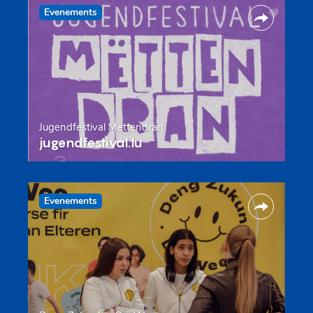
Evenements
Jugendfestival Mëttendran
jugendfestival.lu
Evenements