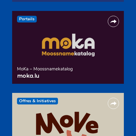
Portails
MoKa – Moossnamekatalog
moka.lu
Offres & Initiatives