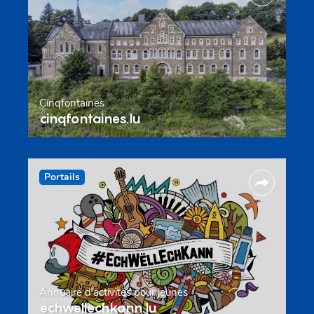
Cinqfontaines
cinqfontaines.lu
Portails
Annuaire d’activités pour jeunes
echwellechkann.lu