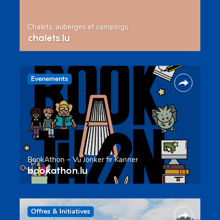
Chalets, auberges et campings
chalets.lu
Evenements
BookAthon – Vu Jonker fir Kanner
bookathon.lu
Offres & Initiatives