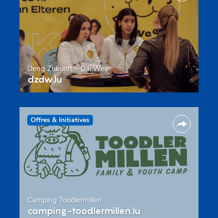
Deng Zukunft – Däi Wee
dzdw.lu
Offres & Initiatives
Camping Toodlermillen
camping-toodlermillen.lu