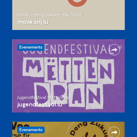
MoVe – deng Vakanz, däi Sport
move.snj.lu
Evenements
Jugendfestival Mëttendran
jugendfestival.lu
Evenements