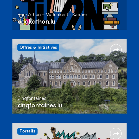
BookAthon – Vu Jonker fir Kanner
bookathon.lu
Offres & Initiatives
Cinqfontaines
cinqfontaines.lu
Portails