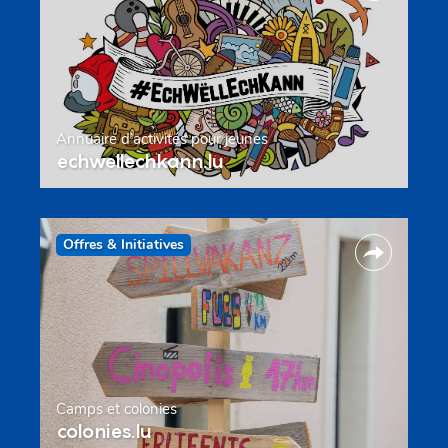
Annuaire d’activités pour jeunes
echwellechkann.lu
Offres & Initiatives
Camps et colonies
colonies.lu