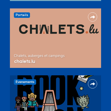
Portails
Chalets, auberges et campings
chalets.lu
Evenements