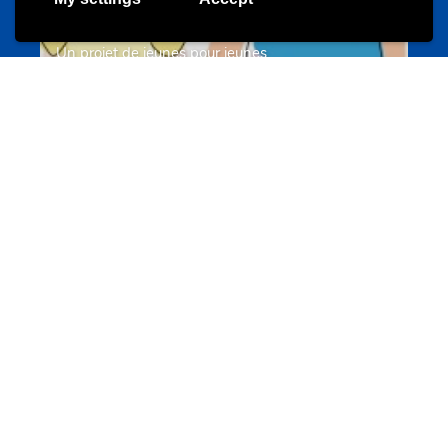
Un projet de jeunes pour jeunes
s-team.lu
Portails
Transition vers la vie active
hey.snj.lu
Portails