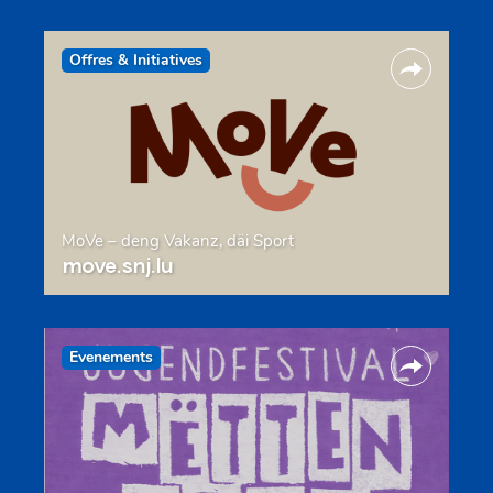
Offres & Initiatives
MoVe – deng Vakanz, däi Sport
move.snj.lu
Evenements