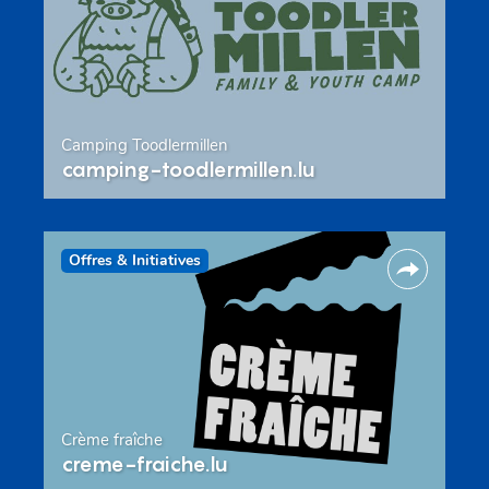
Camping Toodlermillen
camping-toodlermillen.lu
Offres & Initiatives
Crème fraîche
creme-fraiche.lu