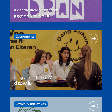
Jugendfestival Mëttendran
jugendfestival.lu
Evenements
Deng Zukunft – Däi Wee
dzdw.lu
Offres & Initiatives