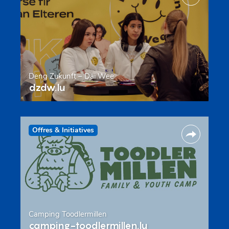
Deng Zukunft – Däi Wee
dzdw.lu
Offres & Initiatives
Camping Toodlermillen
camping-toodlermillen.lu