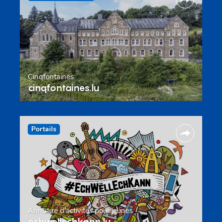
Cinqfontaines
cinqfontaines.lu
Portails
Annuaire d’activités pour jeunes
echwellechkann.lu