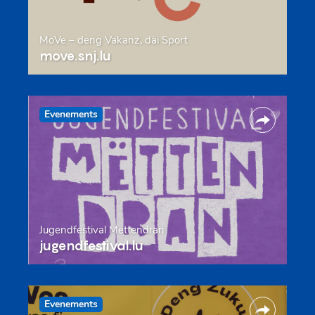
MoVe – deng Vakanz, däi Sport
move.snj.lu
Evenements
Jugendfestival Mëttendran
jugendfestival.lu
Evenements