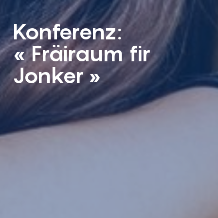
Konferenz:
« Fräiraum fir
Jonker »