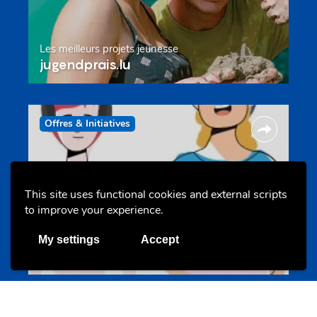
Les meilleurs projets jeunesse
jugendprais.lu
Offres & Initiatives
This site uses functional cookies and external scripts
to improve your experience.
Un projet de jeunes pour jeunes
My settings
Accept
s-team.lu
Portails