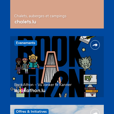
Chalets, auberges et campings
chalets.lu
Evenements
BookAthon – Vu Jonker fir Kanner
bookathon.lu
Offres & Initiatives