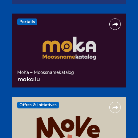
Portails
MoKa – Moossnamekatalog
moka.lu
Offres & Initiatives