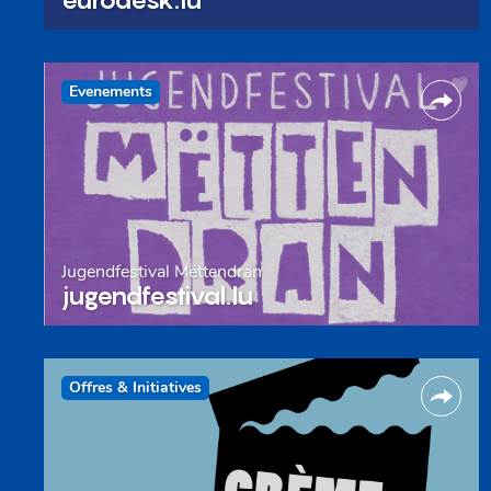
Evenements
Jugendfestival Mëttendran
jugendfestival.lu
Offres & Initiatives