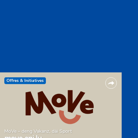
Offres & Initiatives
MoVe – deng Vakanz, däi Sport
move.snj.lu