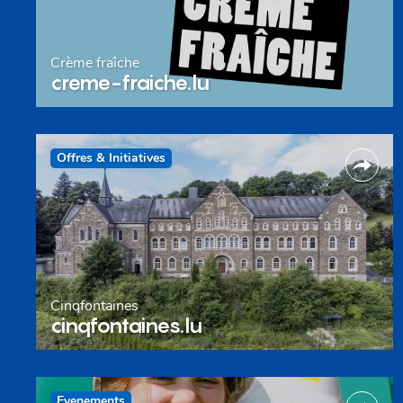
Crème fraîche
creme-fraiche.lu
Offres & Initiatives
Cinqfontaines
cinqfontaines.lu
Evenements