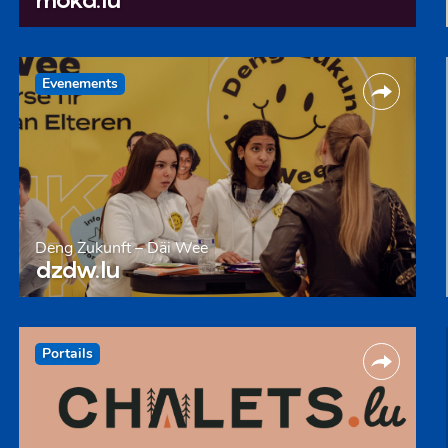
Evenements
Deng Zukunft – Däi Wee
dzdw.lu
Portails