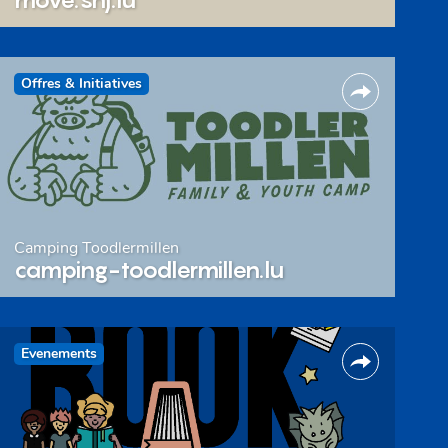
Offres & Initiatives
Camping Toodlermillen
camping-toodlermillen.lu
Evenements