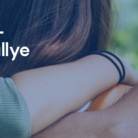
–
llye