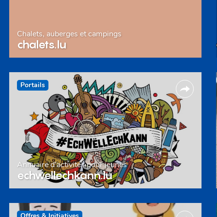
Chalets, auberges et campings
chalets.lu
Portails
Annuaire d’activités pour jeunes
echwellechkann.lu
Offres & Initiatives