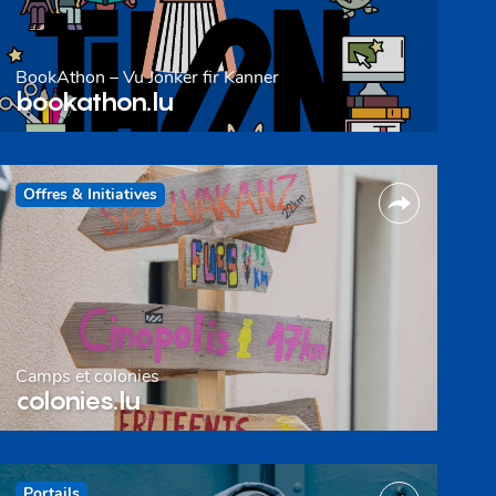
BookAthon – Vu Jonker fir Kanner
bookathon.lu
Offres & Initiatives
Camps et colonies
colonies.lu
Portails