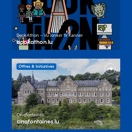
BookAthon – Vu Jonker fir Kanner
bookathon.lu
Offres & Initiatives
Cinqfontaines
cinqfontaines.lu