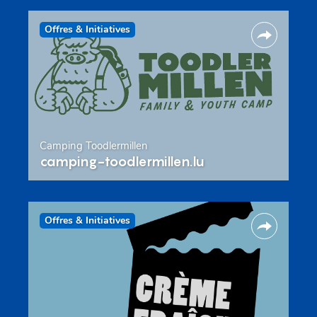
Offres & Initiatives
Camping Toodlermillen
camping-toodlermillen.lu
Offres & Initiatives