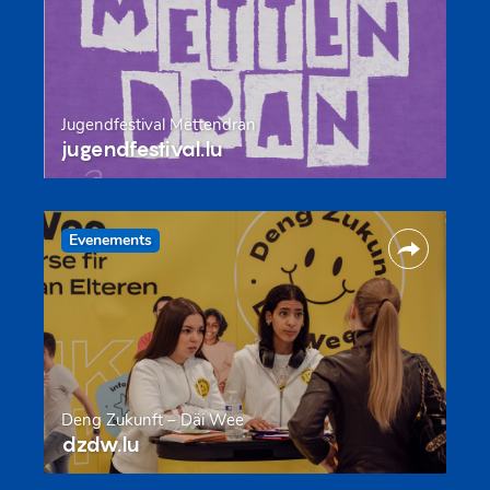
Jugendfestival Mëttendran
jugendfestival.lu
Evenements
Deng Zukunft – Däi Wee
dzdw.lu