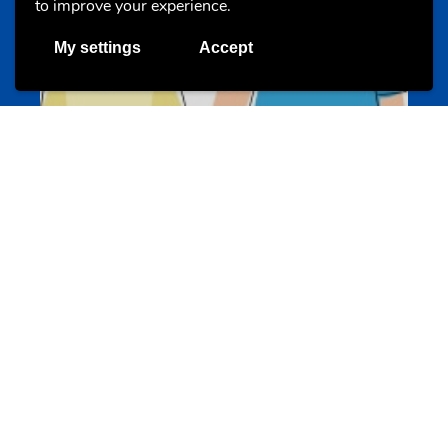
to improve your experience.
My settings
Accept
Un projet de jeunes pour jeunes
s-team.lu
Portails
Transition vers la vie active
hey.snj.lu