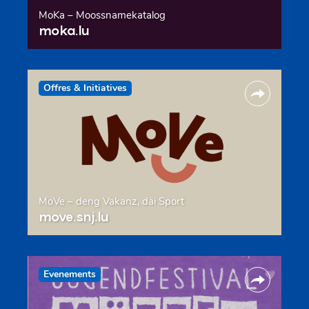
MoKa – Moossnamekatalog
moka.lu
Offres & Initiatives
MoVe – deng Vakanz, däi Sport
move.snj.lu
Evenements