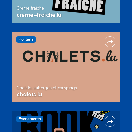
Crème fraîche
creme-fraiche.lu
Portails
Chalets, auberges et campings
chalets.lu
Evenements