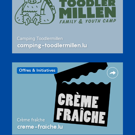
Camping Toodlermillen
camping-toodlermillen.lu
Offres & Initiatives
Crème fraîche
creme-fraiche.lu