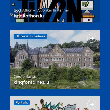
BookAthon – Vu Jonker fir Kanner
bookathon.lu
Offres & Initiatives
Cinqfontaines
cinqfontaines.lu
Portails