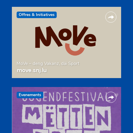
Offres & Initiatives
MoVe – deng Vakanz, däi Sport
move.snj.lu
Evenements