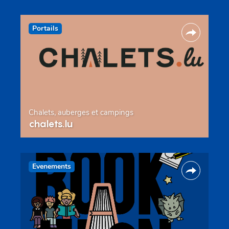
Portails
Chalets, auberges et campings
chalets.lu
Evenements