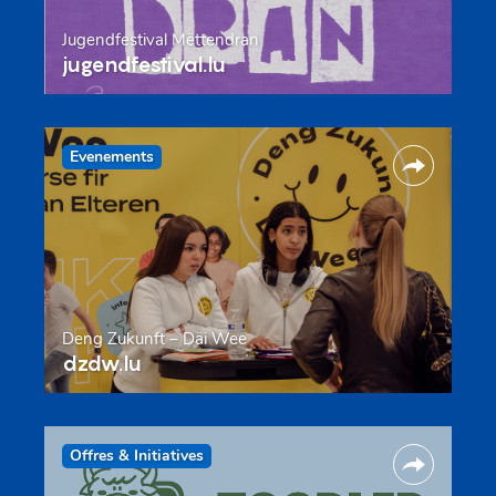
Jugendfestival Mëttendran
jugendfestival.lu
Evenements
Deng Zukunft – Däi Wee
dzdw.lu
Offres & Initiatives