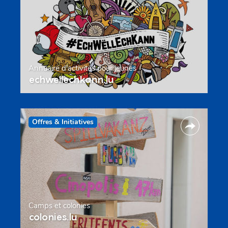
Annuaire d’activités pour jeunes
echwellechkann.lu
Offres & Initiatives
Camps et colonies
colonies.lu