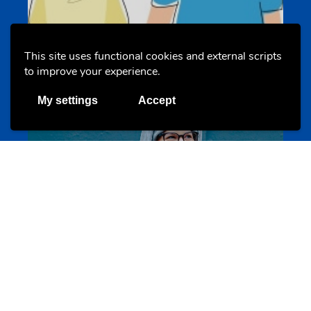
Un projet de jeunes pour jeunes
s-team.lu
This site uses functional cookies and external scripts
to improve your experience.
My settings
Accept
Portails
Transition vers la vie active
hey.snj.lu
Portails