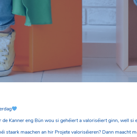
erdag
de Kanner eng Bün wou si gehéiert a valoriséiert ginn, well si 
méi staark maachen an hir Projete valoriséieren? Dann maacht 