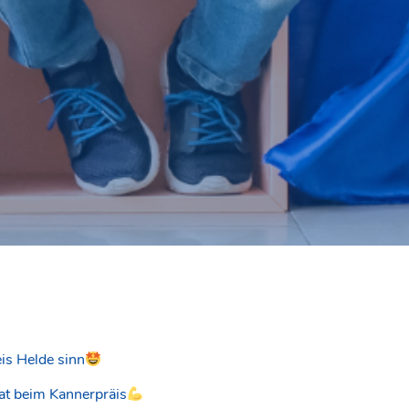
eis Helde sinn
mat beim Kannerpräis