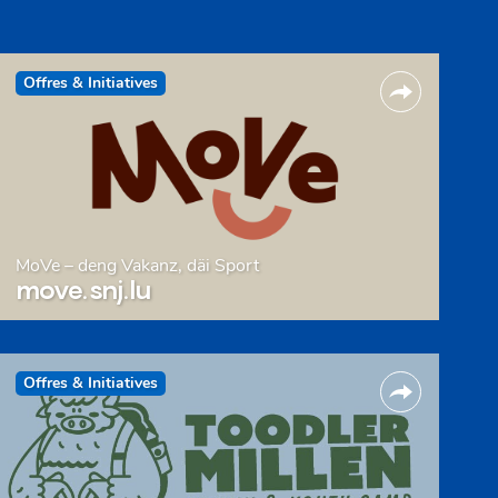
Offres & Initiatives
MoVe – deng Vakanz, däi Sport
move.snj.lu
Offres & Initiatives