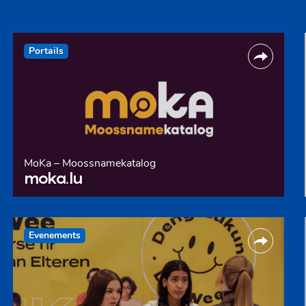
Portails
MoKa – Moossnamekatalog
moka.lu
Evenements