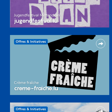
Jugendfestival Mëttendran
jugendfestival.lu
Offres & Initiatives
Crème fraîche
creme-fraiche.lu
Offres & Initiatives