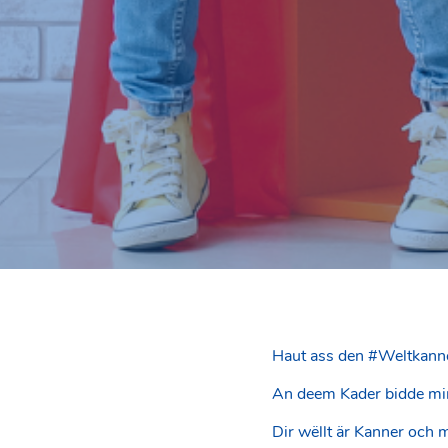
Haut ass den #Weltkann
An deem Kader bidde mir 
Dir wëllt är Kanner och 