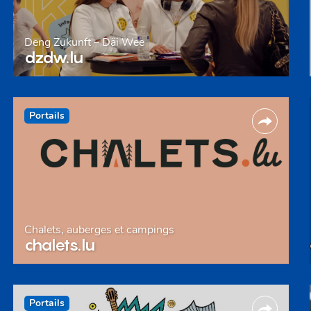
Deng Zukunft – Däi Wee
dzdw.lu
Portails
Chalets, auberges et campings
chalets.lu
Portails