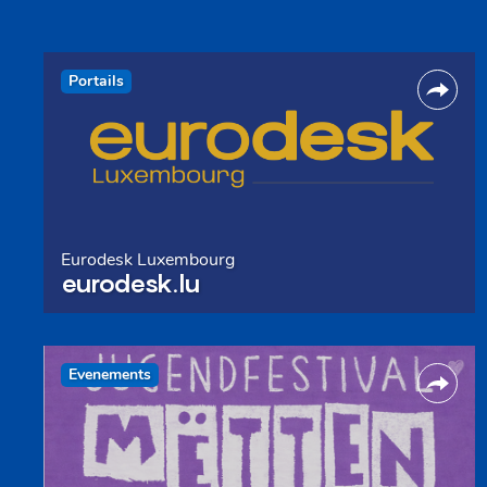
Portails
Eurodesk Luxembourg
eurodesk.lu
Evenements