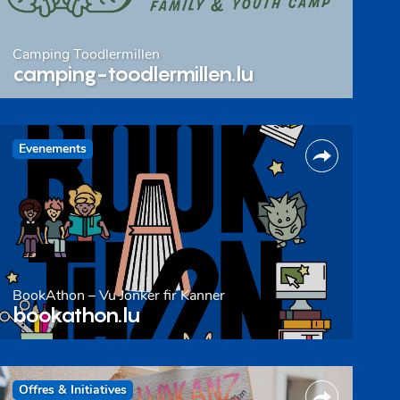
Camping Toodlermillen
camping-toodlermillen.lu
Evenements
BookAthon – Vu Jonker fir Kanner
bookathon.lu
Offres & Initiatives