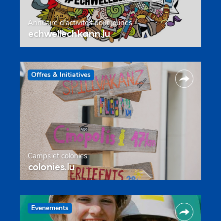
Annuaire d’activités pour jeunes
echwellechkann.lu
Offres & Initiatives
Camps et colonies
colonies.lu
Evenements