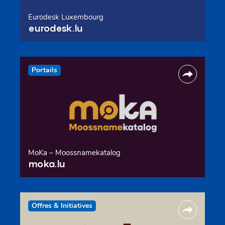
Eurodesk Luxembourg
eurodesk.lu
Portails
MoKa – Moossnamekatalog
moka.lu
Offres & Initiatives