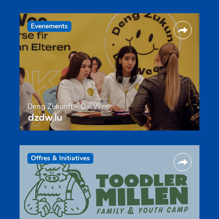
Evenements
Deng Zukunft – Däi Wee
dzdw.lu
Offres & Initiatives