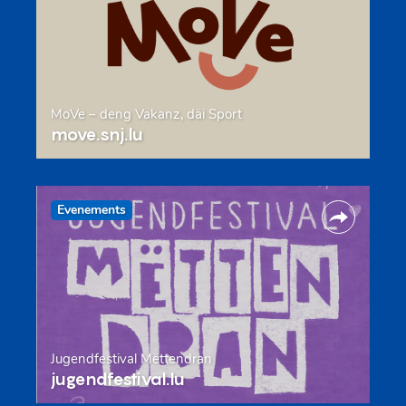
MoVe – deng Vakanz, däi Sport
move.snj.lu
Evenements
Jugendfestival Mëttendran
jugendfestival.lu