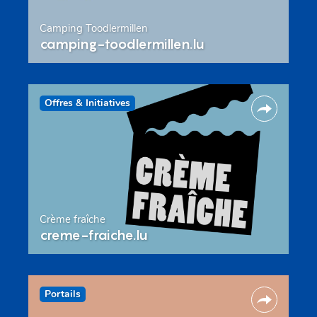
Camping Toodlermillen
camping-toodlermillen.lu
Offres & Initiatives
Crème fraîche
creme-fraiche.lu
Portails