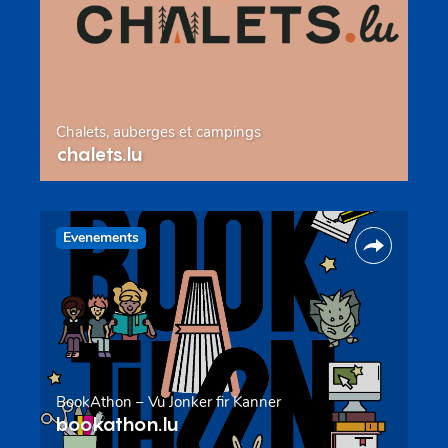
Chalets, auberges et campings
chalets.lu
Evenements
BookAthon – Vu Jonker fir Kanner
bookathon.lu