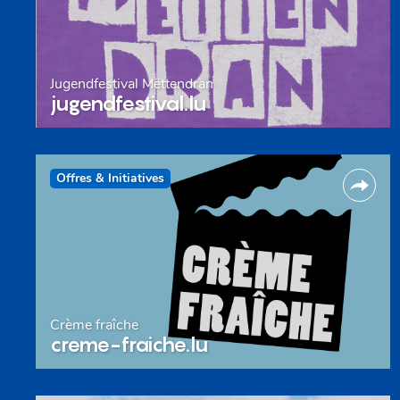
Jugendfestival Mëttendran
jugendfestival.lu
Offres & Initiatives
Crème fraîche
creme-fraiche.lu