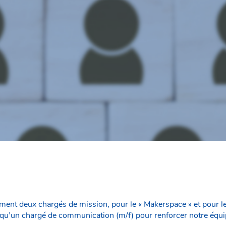
ent deux chargés de mission, pour le « Makerspace » et pour le
 qu’un chargé de communication (m/f) pour renforcer notre équi