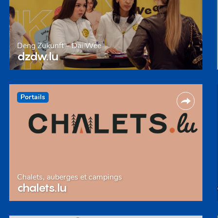
Deng Zukunft – Däi Wee
dzdw.lu
Portails
Chalets, auberges et campings
chalets.lu