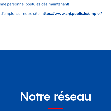
onne personne, postulez dès maintenant!
 d’emploi sur notre site:
https://www.snj.public.lu/emploi/
Notre réseau