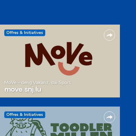
Offres & Initiatives
MoVe – deng Vakanz, däi Sport
move.snj.lu
Offres & Initiatives