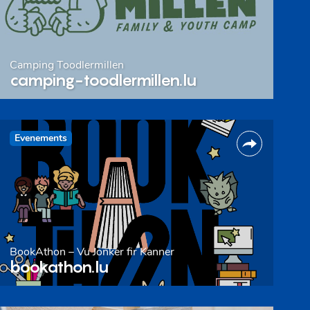
Camping Toodlermillen
camping-toodlermillen.lu
Evenements
BookAthon – Vu Jonker fir Kanner
bookathon.lu