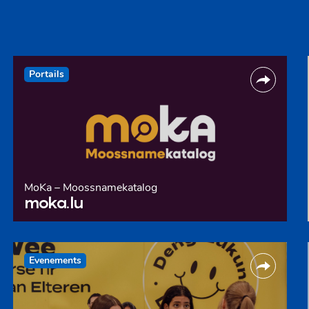
Portails
MoKa – Moossnamekatalog
moka.lu
Evenements