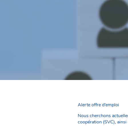
Alerte offre d’emploi
Nous cherchons actuellem
coopération (SVC), ainsi