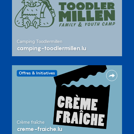
Camping Toodlermillen
camping-toodlermillen.lu
Offres & Initiatives
Crème fraîche
creme-fraiche.lu