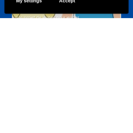
My settings
Accept
Un projet de jeunes pour jeunes
s-team.lu
Portails
Transition vers la vie active
hey.snj.lu
Portails