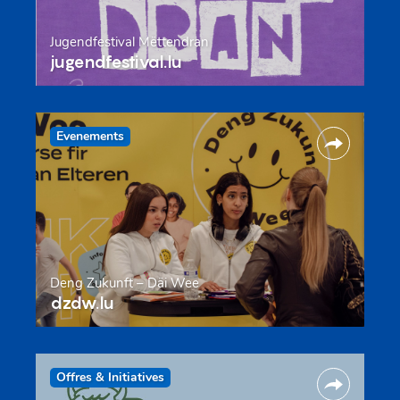
Jugendfestival Mëttendran
jugendfestival.lu
Evenements
Deng Zukunft – Däi Wee
dzdw.lu
Offres & Initiatives