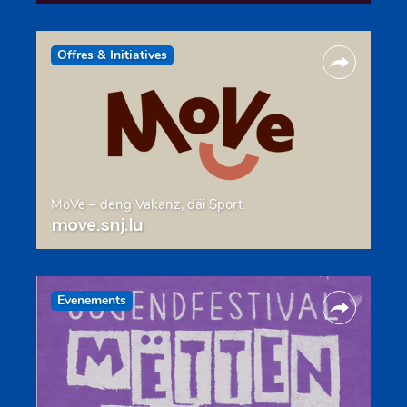
Offres & Initiatives
MoVe – deng Vakanz, däi Sport
move.snj.lu
Evenements