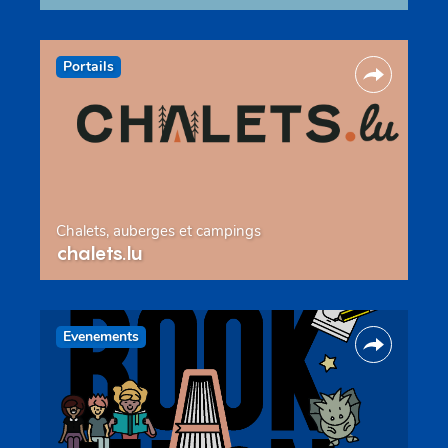
Portails
Chalets, auberges et campings
chalets.lu
Evenements