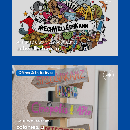
Annuaire d’activités pour jeunes
echwellechkann.lu
Offres & Initiatives
Camps et colonies
colonies.lu