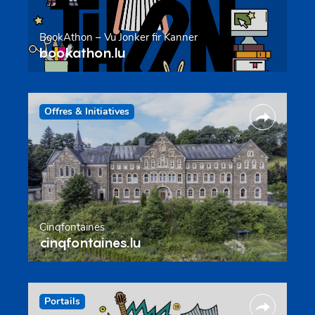
BookAthon – Vu Jonker fir Kanner
bookathon.lu
Offres & Initiatives
Cinqfontaines
cinqfontaines.lu
Portails