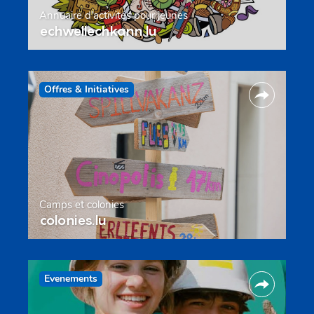
Annuaire d’activités pour jeunes
echwellechkann.lu
Offres & Initiatives
Camps et colonies
colonies.lu
Evenements