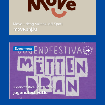
MoVe – deng Vakanz, däi Sport
move.snj.lu
Evenements
Jugendfestival Mëttendran
jugendfestival.lu