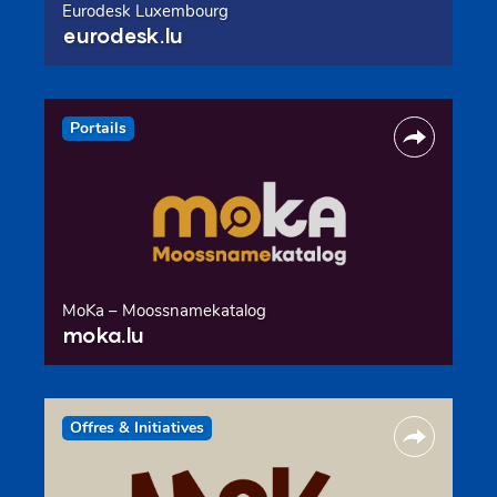
Eurodesk Luxembourg
eurodesk.lu
Portails
MoKa – Moossnamekatalog
moka.lu
Offres & Initiatives