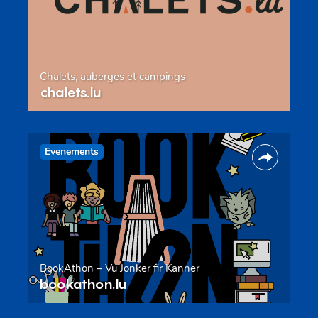
Chalets, auberges et campings
chalets.lu
Evenements
BookAthon – Vu Jonker fir Kanner
bookathon.lu