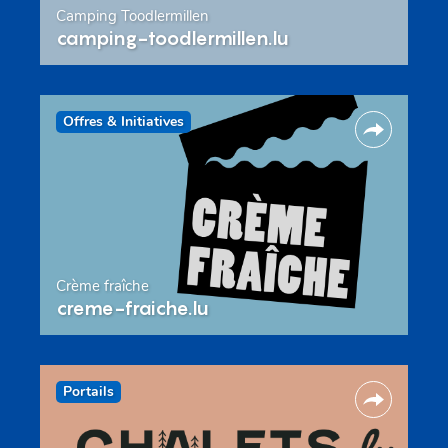
Camping Toodlermillen
camping-toodlermillen.lu
Offres & Initiatives
Crème fraîche
creme-fraiche.lu
Portails