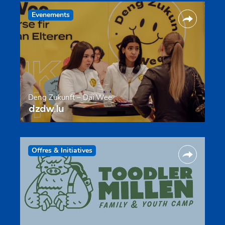
Evenements
Deng Zukunft – Däi Wee
dzdw.lu
Offres & Initiatives